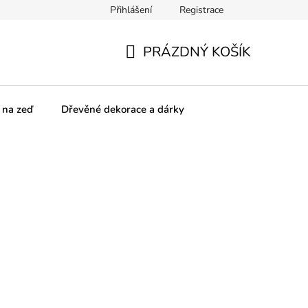
Přihlášení
Registrace
olupracujeme
SPOLUpracujte s námi!
Obchodní podmínky
PRÁZDNÝ KOŠÍK
NÁKUPNÍ
KOŠÍK
 na zeď
Dřevěné dekorace a dárky