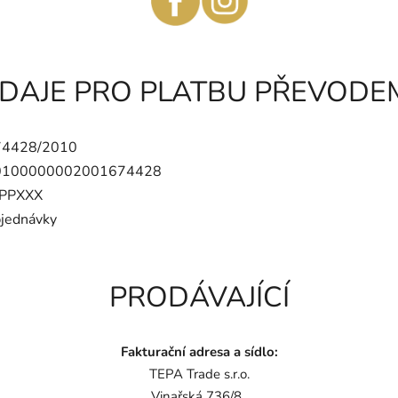
DAJE PRO PLATBU PŘEVODE
74428
/2010
0100000002001674428
PPXXX
bjednávky
PRODÁVAJÍCÍ
Fakturační adresa a sídlo:
TEPA Trade s.r.o.
Vinařská 736/8,