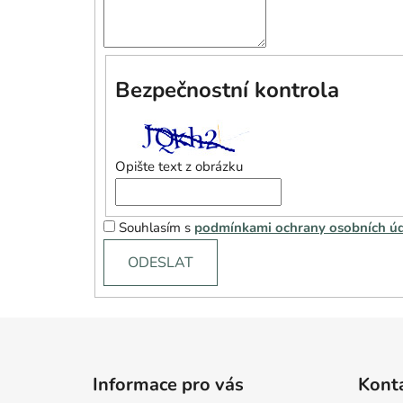
Bezpečnostní kontrola
Opište text z obrázku
Souhlasím s
podmínkami ochrany osobních úd
ODESLAT
Z
á
Informace pro vás
Kont
p