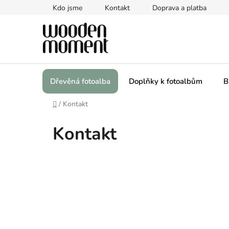
Přejít
Kdo jsme
Kontakt
Doprava a platba
na
obsah
Dřevěná fotoalba
Doplňky k fotoalbům
B
Domů
/
Kontakt
Kontakt