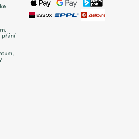
 ke
um,
 přání
datum,
y