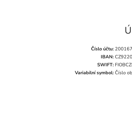
Ú
Číslo účtu:
20016
IBAN:
CZ922
SWIFT:
FIOBCZ
Variabilní symbol:
Číslo o