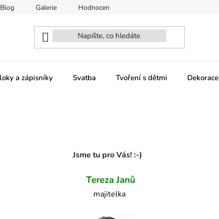
Blog
Galerie
Hodnocení obchodu
Naši partneři - sp
loky a zápisníky
Svatba
Tvoření s dětmi
Dekorace
Jsme tu pro Vás! :-)
Tereza Janů
majitelka