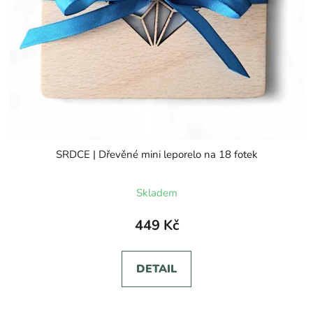
u
k
t
ů
SRDCE | Dřevěné mini leporelo na 18 fotek
Skladem
449 Kč
DETAIL