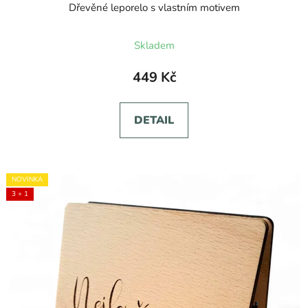
Dřevěné leporelo s vlastním motivem
Průměrné
Skladem
hodnocení
produktu
449 Kč
je
5,0
DETAIL
z
5
hvězdiček.
NOVINKA
3 + 1