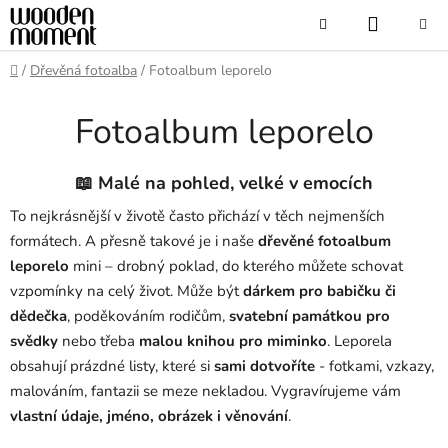
Přejít
NÁKUP
Hledat
na
obsah
KOŠÍK
Domů
/
Dřevěná fotoalba
/
Fotoalbum leporelo
Fotoalbum leporelo
📖 Malé na pohled, velké v emocích
To nejkrásnější v životě často přichází v těch nejmenších
formátech. A přesně takové je i naše
dřevěné fotoalbum
leporelo
mini – drobný poklad, do kterého můžete schovat
vzpomínky na celý život. Může být
dárkem pro babičku či
dědečka
, poděkováním rodičům,
svatební památkou pro
svědky
nebo třeba
malou knihou pro miminko
. Leporela
obsahují prázdné listy, které si
sami dotvoříte
- fotkami, vzkazy,
malováním, fantazii se meze nekladou. Vygravírujeme vám
vlastní údaje, jméno, obrázek i věnování
.