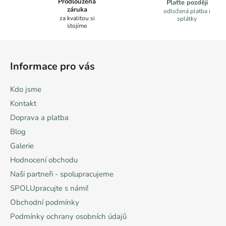
a
Prodloužená
Plaťte později
záruka
c
odložená platba i
za kvalitou si
splátky
í
stojíme
p
Z
r
á
v
Informace pro vás
k
p
y
a
Kdo jsme
v
t
ý
Kontakt
í
p
Doprava a platba
i
Blog
s
u
Galerie
Hodnocení obchodu
Naši partneři - spolupracujeme
SPOLUpracujte s námi!
Obchodní podmínky
Podmínky ochrany osobních údajů