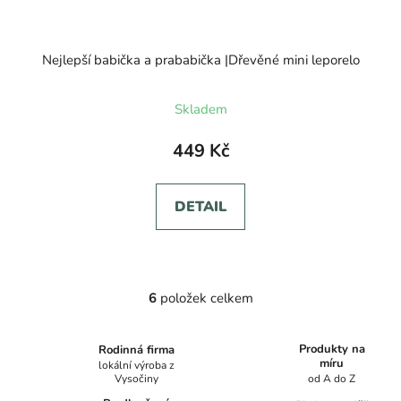
Nejlepší babička a prababička |Dřevěné mini leporelo
Skladem
449 Kč
DETAIL
6
položek celkem
O
v
l
Produkty na
Rodinná firma
á
míru
lokální výroba z
Vysočiny
od A do Z
d