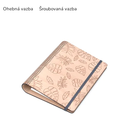
z
Ohebná vazba
Šroubovaná vazba
5
hvězdiček.