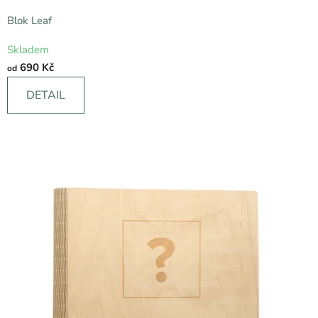
Blok Leaf
Průměrné
Skladem
hodnocení
690 Kč
od
produktu
je
DETAIL
5,0
z
5
hvězdiček.