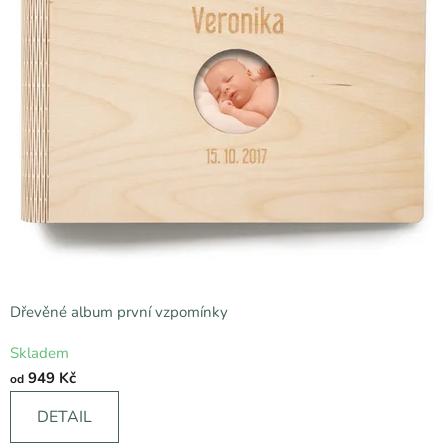
n
e
k
Dřevěné album první vzpomínky
Průměrné
Skladem
hodnocení
949 Kč
od
produktu
je
DETAIL
5,0