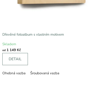
Dřevěné fotoalbum s vlastním motivem
Průměrné
Skladem
hodnocení
1 149 Kč
od
produktu
je
DETAIL
5,0
z
Ohebná vazba
Šroubovaná vazba
5
hvězdiček.