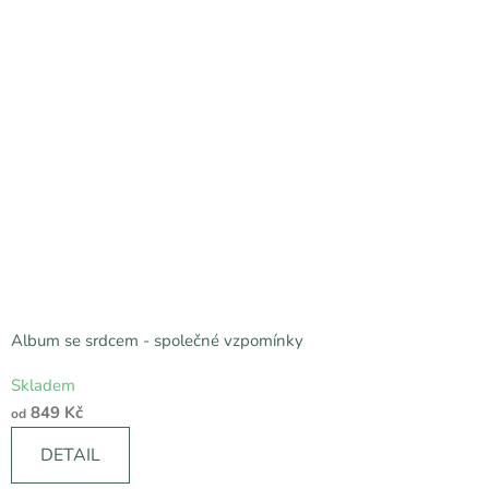
Album se srdcem - společné vzpomínky
Průměrné
Skladem
hodnocení
849 Kč
od
produktu
je
DETAIL
5,0