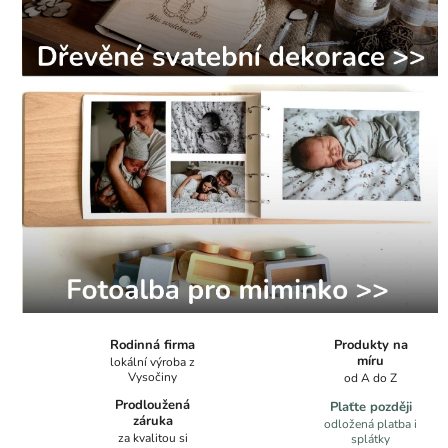
r
a
c
e
a
f
o
t
o
Produkty na
Rodinná firma
a
míru
lokální výroba z
Vysočiny
od A do Z
l
Prodloužená
Plaťte později
záruka
odložená platba i
b
za kvalitou si
splátky