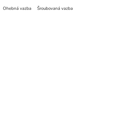
z
Ohebná vazba
Šroubovaná vazba
5
hvězdiček.