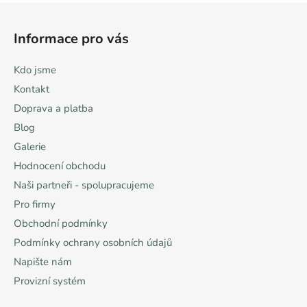
Z
á
Informace pro vás
p
a
Kdo jsme
t
Kontakt
í
Doprava a platba
Blog
Galerie
Hodnocení obchodu
Naši partneři - spolupracujeme
Pro firmy
Obchodní podmínky
Podmínky ochrany osobních údajů
Napište nám
Provizní systém