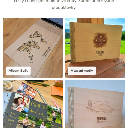
cesty i obyčejné rodinné víkendy. Žádné aranžované
produktovky.
Album Svět
Vlastní motiv