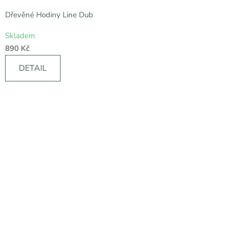
Dřevěné Hodiny Line Dub
Průměrné
Skladem
hodnocení
890 Kč
produktu
je
DETAIL
5,0
z
5
hvězdiček.