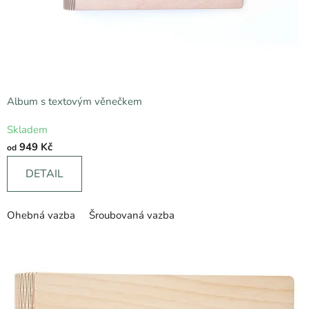
v
a
š
i
Album s textovým věnečkem
c
Průměrné
Skladem
hodnocení
h
949 Kč
od
produktu
v
je
DETAIL
5,0
z
z
p
Ohebná vazba
Šroubovaná vazba
5
hvězdiček.
o
m
í