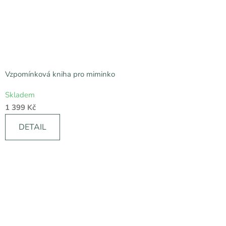
Vzpomínková kniha pro miminko
Průměrné
Skladem
hodnocení
1 399 Kč
produktu
je
DETAIL
5,0
z
5
hvězdiček.