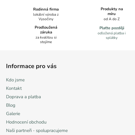
v
l
Produkty na
Rodinná firma
á
míru
lokální výroba z
Vysočiny
od A do Z
d
a
Prodloužená
Plaťte později
záruka
c
odložená platba i
za kvalitou si
splátky
í
stojíme
p
Z
r
á
v
Informace pro vás
k
p
y
a
Kdo jsme
v
t
ý
Kontakt
í
p
Doprava a platba
i
Blog
s
u
Galerie
Hodnocení obchodu
Naši partneři - spolupracujeme