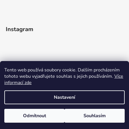
Instagram
Tento web používá soubory cookie. Dalším procházením
tohoto webu vyjadřujete souhlas s jejich používáním.
Více
informací zde
Sledovat na Instagramu
Nastavení
Vytvořil Shoptet
Odmítnout
Souhlasím
Copyright 2026
WOODEN MOMENT
. Všechna práva
vyhrazena.
Upravit nastavení cookies