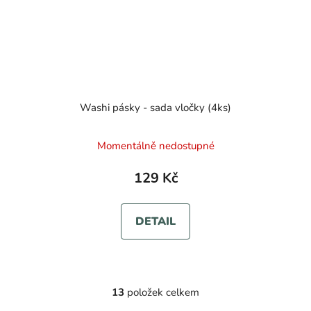
Washi pásky - sada vločky (4ks)
Momentálně nedostupné
129 Kč
DETAIL
13
položek celkem
O