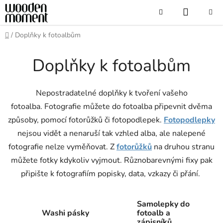
Přejít
NÁKUP
Hledat
na
obsah
KOŠÍK
Domů
/
Doplňky k fotoalbům
Doplňky k fotoalbům
Nepostradatelné doplňky k tvoření vašeho
fotoalba.
Fotografie můžete do fotoalba připevnit dvěma
způsoby, pomocí fotorůžků či fotopodlepek.
Fotopodlepky
nejsou vidět a nenaruší tak vzhled alba, ale nalepené
fotografie nelze vyměňovat. Z
fotorůžků
na druhou stranu
můžete fotky kdykoliv vyjmout.
Různobarevnými fixy pak
připište k fotografiím popisky, data, vzkazy či přání.
Samolepky do
Washi pásky
fotoalb a
zápisníků