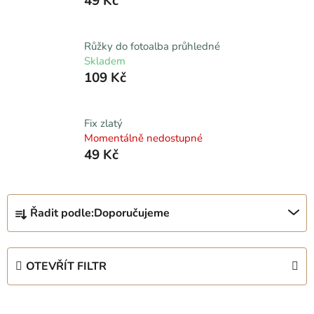
49 Kč
Růžky do fotoalba průhledné
Skladem
109 Kč
Fix zlatý
Momentálně nedostupné
49 Kč
Ř
Řadit podle:
Doporučujeme
a
z
e
OTEVŘÍT FILTR
n
í
V
p