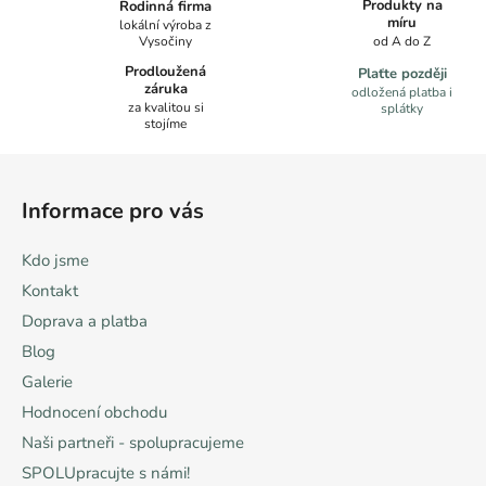
l
Produkty na
Rodinná firma
á
míru
lokální výroba z
Vysočiny
od A do Z
d
a
Prodloužená
Plaťte později
záruka
c
odložená platba i
za kvalitou si
splátky
í
stojíme
p
Z
r
á
v
Informace pro vás
k
p
y
a
Kdo jsme
v
t
ý
Kontakt
í
p
Doprava a platba
i
Blog
s
u
Galerie
Hodnocení obchodu
Naši partneři - spolupracujeme
SPOLUpracujte s námi!