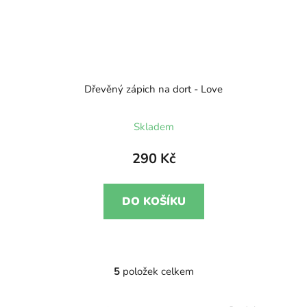
Dřevěný zápich na dort - Love
Skladem
290 Kč
DO KOŠÍKU
5
položek celkem
O
v