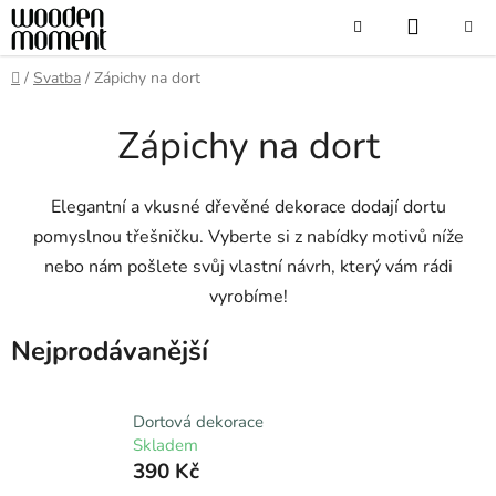
Přejít
NÁKUP
Hledat
na
obsah
KOŠÍK
Domů
/
Svatba
/
Zápichy na dort
Zápichy na dort
Elegantní a vkusné dřevěné dekorace dodají dortu
pomyslnou třešničku. Vyberte si z nabídky motivů níže
nebo nám pošlete svůj vlastní návrh, který vám rádi
vyrobíme!
Nejprodávanější
Dortová dekorace
Skladem
390 Kč