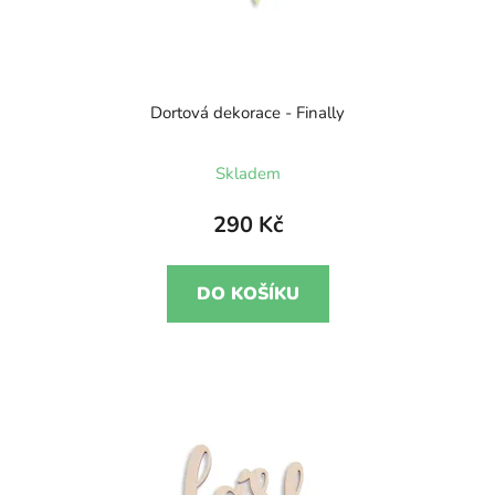
Dortová dekorace - Finally
Průměrné
Skladem
hodnocení
produktu
290 Kč
je
5,0
DO KOŠÍKU
z
5
hvězdiček.