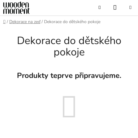
Přejít
NÁKUP
Hledat
na
obsah
KOŠÍK
Domů
/
Dekorace na zeď
/
Dekorace do dětského pokoje
Dekorace do dětského
pokoje
Produkty teprve připravujeme.