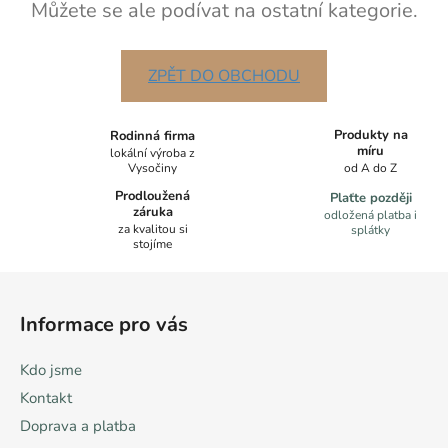
Můžete se ale podívat na ostatní kategorie.
ZPĚT DO OBCHODU
Produkty na
Rodinná firma
míru
lokální výroba z
Vysočiny
od A do Z
Prodloužená
Plaťte později
záruka
odložená platba i
za kvalitou si
splátky
stojíme
Z
á
Informace pro vás
p
a
Kdo jsme
t
Kontakt
í
Doprava a platba