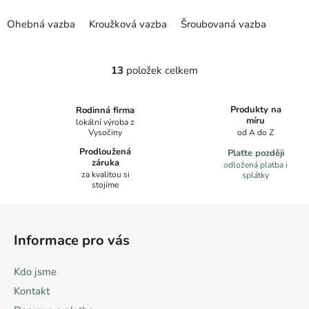
Ohebná vazba
Kroužková vazba
Šroubovaná vazba
13
položek celkem
O
v
l
Produkty na
Rodinná firma
á
míru
lokální výroba z
Vysočiny
od A do Z
d
a
Prodloužená
Plaťte později
záruka
c
odložená platba i
za kvalitou si
splátky
í
stojíme
p
Z
r
á
v
Informace pro vás
k
p
y
a
Kdo jsme
v
t
ý
Kontakt
í
p