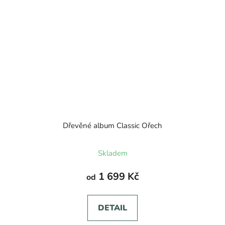
Dřevěné album Classic Ořech
Průměrné
Skladem
hodnocení
produktu
1 699 Kč
od
je
5,0
DETAIL
z
5