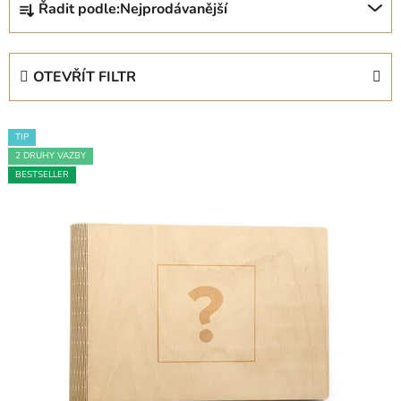
Řadit podle:
Nejprodávanější
a
z
e
OTEVŘÍT FILTR
n
í
V
p
TIP
ý
r
2 DRUHY VAZBY
p
o
BESTSELLER
i
d
s
u
p
k
r
t
o
ů
d
u
k
t