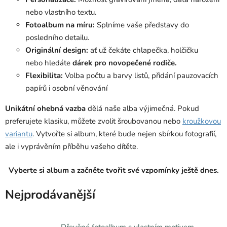
nebo vlastního textu.
Fotoalbum na míru:
Splníme vaše představy do
posledního detailu.
Originální design:
ať už čekáte chlapečka, holčičku
nebo hledáte
dárek pro novopečené rodiče.
Flexibilita:
Volba počtu a barvy listů, přidání pauzovacích
papírů i osobní věnování
Unikátní ohebná vazba
dělá naše alba výjimečná. Pokud
preferujete klasiku, můžete zvolit šroubovanou nebo
kroužkovou
variantu
.
Vytvořte si album, které bude nejen sbírkou fotografií,
ale i vyprávěním příběhu vašeho dítěte.
Vyberte si album a začněte tvořit své vzpomínky ještě dnes.
Nejprodávanější
Dřevěné fotoalbum s vlastním motivem