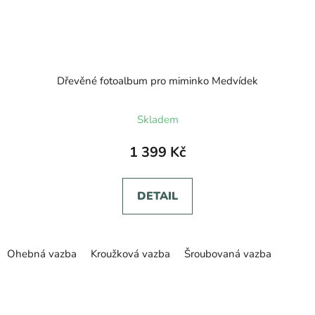
Dřevěné fotoalbum pro miminko Medvídek
Průměrné
Skladem
hodnocení
produktu
1 399 Kč
je
5,0
DETAIL
z
5
hvězdiček.
Ohebná vazba
Kroužková vazba
Šroubovaná vazba