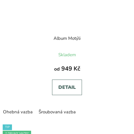
Album Motýli
Průměrné
Skladem
hodnocení
produktu
949 Kč
od
je
5,0
DETAIL
z
5
hvězdiček.
Ohebná vazba
Šroubovaná vazba
TIP
2 DRUHY VAZBY