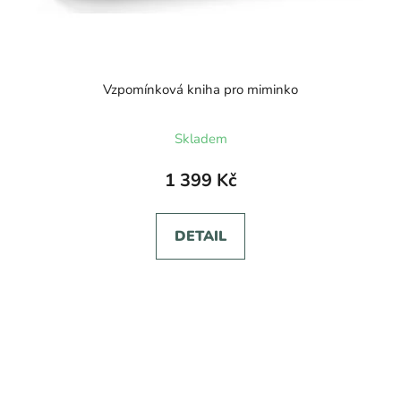
Vzpomínková kniha pro miminko
Průměrné
Skladem
hodnocení
produktu
1 399 Kč
je
5,0
DETAIL
z
5
hvězdiček.