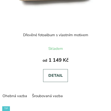
ů
Dřevěné fotoalbum s vlastním motivem
Průměrné
Skladem
hodnocení
produktu
1 149 Kč
od
je
5,0
DETAIL
z
5
hvězdiček.
Ohebná vazba
Šroubovaná vazba
TIP