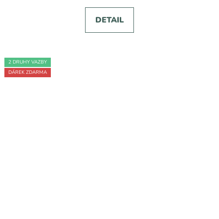
DETAIL
2 DRUHY VAZBY
DÁREK ZDARMA