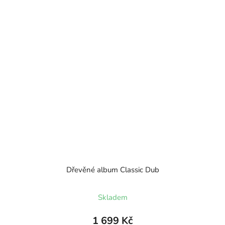
Dřevěné album Classic Dub
Průměrné
Skladem
hodnocení
produktu
1 699 Kč