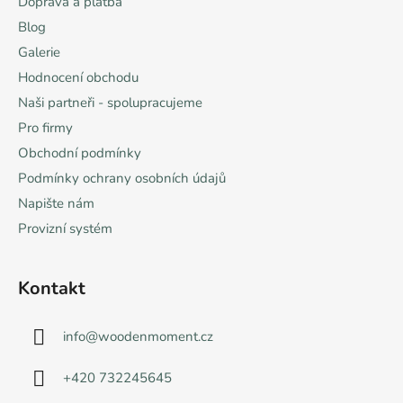
Doprava a platba
i
Blog
s
u
Galerie
Hodnocení obchodu
Naši partneři - spolupracujeme
Pro firmy
Obchodní podmínky
Podmínky ochrany osobních údajů
Napište nám
Provizní systém
Kontakt
info
@
woodenmoment.cz
+420 732245645