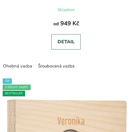
Průměrné
Skladem
hodnocení
produktu
949 Kč
od
je
5,0
DETAIL
z
5
hvězdiček.
Ohebná vazba
Šroubovaná vazba
TIP
2 DRUHY VAZBY
BESTSELLER