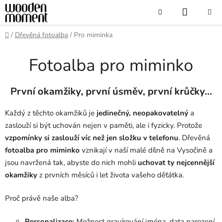
Přejít
NÁKUP
Hledat
na
obsah
KOŠÍK
Domů
/
Dřevěná fotoalba
/
Pro miminka
Fotoalba pro miminko
První okamžiky, první úsměv, první krůčky...
Každý z těchto okamžiků je
jedinečný, neopakovatelný
a
zaslouží si být uchován nejen v paměti, ale i fyzicky. Protože
vzpomínky si zaslouží víc než jen složku v telefonu
. Dřevěná
fotoalba pro miminko
vznikají v naší malé dílně na Vysočině a
jsou navržená tak, abyste do nich mohli
uchovat ty nejcennější
okamžiky
z prvních měsíců i let života vašeho děťátka.
Proč právě naše alba?
Personalizace:
Možnost gravírování jména, data narození