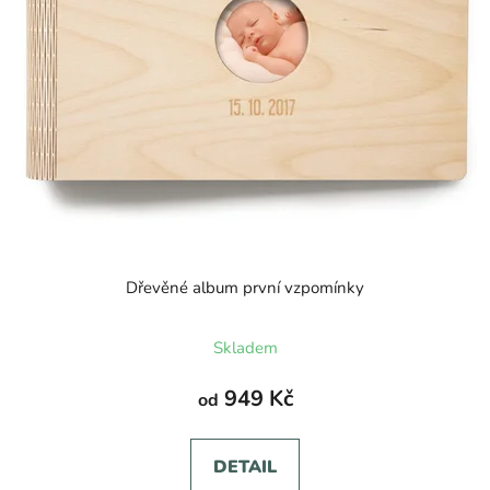
Dřevěné album první vzpomínky
Průměrné
Skladem
hodnocení
produktu
949 Kč
od
je
5,0
DETAIL
z