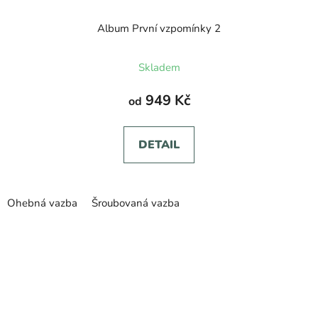
Album První vzpomínky 2
Průměrné
Skladem
hodnocení
produktu
949 Kč
od
je
5,0
DETAIL
z
5
hvězdiček.
Ohebná vazba
Šroubovaná vazba