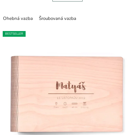
5
hvězdiček.
Ohebná vazba
Šroubovaná vazba
BESTSELLER