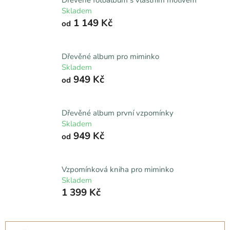
Skladem
1 149 Kč
od
Dřevěné album pro miminko
Skladem
949 Kč
od
Dřevěné album první vzpomínky
Skladem
949 Kč
od
Vzpomínková kniha pro miminko
Skladem
1 399 Kč
Ř