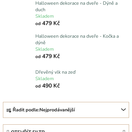
Halloween dekorace na dveře - Dýně a
duch
Skladem
479 Kč
od
Halloween dekorace na dveře - Kočka a
dýně
Skladem
479 Kč
od
Dřevěný vlk na zeď
Skladem
490 Kč
od
Ř
Řadit podle:
Nejprodávanější
a
z
e