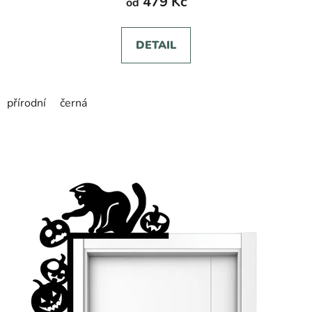
479 Kč
od
DETAIL
přírodní
černá