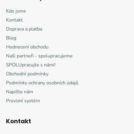
p
y
a
v
Kdo jsme
t
ý
Kontakt
í
p
Doprava a platba
i
s
Blog
u
Hodnocení obchodu
Naši partneři - spolupracujeme
SPOLUpracujte s námi!
Obchodní podmínky
Podmínky ochrany osobních údajů
Napište nám
Provizní systém
Kontakt