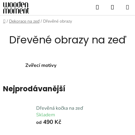
Přejít
Hledat
NÁKUP
na
KOŠÍK
obsah
Domů
/
Dekorace na zeď
/
Dřevěné obrazy
Dřevěné obrazy na zeď
Zvířecí motivy
Nejprodávanější
Dřevěná kočka na zeď
Skladem
490 Kč
od