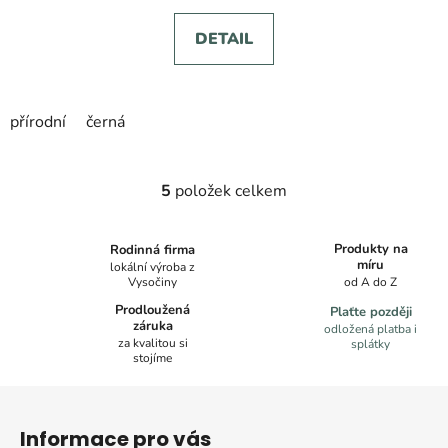
DETAIL
přírodní
černá
5
položek celkem
O
v
l
Produkty na
Rodinná firma
á
míru
lokální výroba z
Vysočiny
od A do Z
d
a
Prodloužená
Plaťte později
záruka
c
odložená platba i
za kvalitou si
splátky
í
stojíme
p
Z
r
á
v
Informace pro vás
k