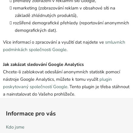
přehledy zobrazení v reklamní síti Google,
remarketing (zobrazování reklam v obsahové síti na
základě zhlédnutých produktů),
rozšířené demografické přehledy (reportování anonymních
demografických dat).
Více informací o zpracování a využití dat najdete ve
smluvních
podmínkách společnosti Google
.
Jak zakázat sledování Google Analytics
Chcete-li zablokovat odesílání anonymních statistik pomocí
nástroje Google Analytics, můžete k tomu využít
plugin
poskytovaný společností Google
. Tento plugin je třeba stáhnout
a nainstalovat do Vašeho prohlížeče.
Z
á
Informace pro vás
p
a
Kdo jsme
t