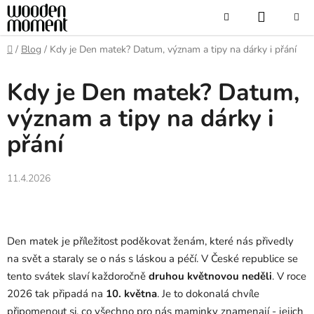
Přejít
NÁKUP
Hledat
na
obsah
KOŠÍK
Domů
/
Blog
/
Kdy je Den matek? Datum, význam a tipy na dárky i přání
Kdy je Den matek? Datum,
význam a tipy na dárky i
přání
11.4.2026
Den matek je příležitost poděkovat ženám, které nás přivedly
na svět a staraly se o nás s láskou a péčí. V České republice se
tento svátek slaví každoročně
druhou květnovou neděli
. V roce
2026 tak připadá na
10. května
. Je to dokonalá chvíle
připomenout si, co všechno pro nás maminky znamenají - jejich