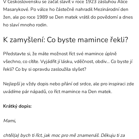
V Československu se začal slavit v roce 1923 zásluhou Alice
Masarykové. Po válce ho částečně nahradil Mezinárodní den
žen, ale po roce 1989 se Den matek vrátil do povědomí a dnes
ho slaví mnoho rodin.
K zamyšlení: Co byste mamince řekli?
Představte si, že máte možnost říct své mamince úplně
všechno, co cítíte. Vyjádřit jí lásku, vděčnost, obdiv… Co byste jí
řekli? Co by si opravdu zasloužila slyšet?
Nejlepší je vždy dopis nebo přání od srdce, ale pro inspiraci zde
uvádíme pár nápadů, co říct mamince na Den matek.
Krátký dopis:
Mami
,
chtěl(a) bych ti říct, jak moc pro mě znamenáš. Děkuju ti za