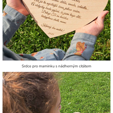
Srdce pro maminku s nádherným citátem