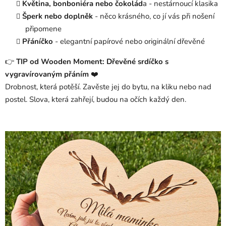
Květina, bonboniéra nebo čokolád
a - nestárnoucí klasika
Šperk nebo doplněk
- něco krásného, co jí vás při nošení
připomene
Přáníčko
- elegantní papírové nebo originální dřevěné
👉
TIP od Wooden Moment: Dřevěné srdíčko s
vygravírovaným přáním
❤️
Drobnost, která potěší. Zavěste jej do bytu, na kliku nebo nad
postel. Slova, která zahřejí, budou na očích každý den.