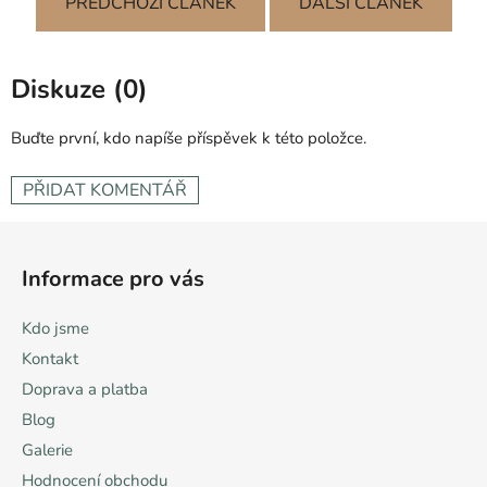
PŘEDCHOZÍ ČLÁNEK
DALŠÍ ČLÁNEK
Diskuze (0)
Buďte první, kdo napíše příspěvek k této položce.
PŘIDAT KOMENTÁŘ
Z
á
Informace pro vás
p
a
Kdo jsme
t
Kontakt
í
Doprava a platba
Blog
Galerie
Hodnocení obchodu