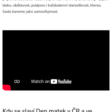
lásku, obětavost, podporu i každodenní starostlivost, kterou
často bereme jako samozřejmost.
Kdy se slaví Den matek v ČR a ve