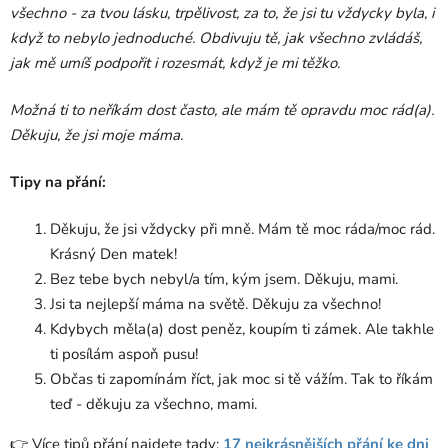
všechno - za tvou lásku, trpělivost, za to, že jsi tu vždycky byla, i
když to nebylo jednoduché. Obdivuju tě, jak všechno zvládáš,
jak mě umíš podpořit i rozesmát, když je mi těžko.
Možná ti to neříkám dost často, ale mám tě opravdu moc rád(a).
Děkuju, že jsi moje máma.
Tipy na přání:
Děkuju, že jsi vždycky při mně. Mám tě moc ráda/moc rád.
Krásný Den matek!
Bez tebe bych nebyl/a tím, kým jsem. Děkuju, mami.
Jsi ta nejlepší máma na světě. Děkuju za všechno!
Kdybych měla(a) dost peněz, koupím ti zámek. Ale takhle
ti posílám aspoň pusu!
Občas ti zapomínám říct, jak moc si tě vážím. Tak to říkám
teď - děkuju za všechno, mami.
👉 Více tipů přání najdete tady:
17 nejkrásnějších přání ke dni