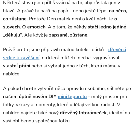
Některá slova jsou příliš vzácná na to, aby zůstala jen v
hlavě. A právě ta patří na papír - nebo ještě lépe:
na něco,
co zůstane.
Protože Den matek není o květinách.
Je
o
slovech. O emocích.
A o tom, že někdy
stačí jedno jediné
„děkuju“.
Ale když je
zapsané, zůstane.
Právě proto jsme připravili malou kolekci dárků -
dřevěná
srdce k zavěšení
, na která můžete nechat vygravírovat
vlastní přání
nebo si vybrat jedno z těch, která máme v
nabídce.
A pokud chcete vytvořit něco opravdu osobního, sáhněte po
našem úplně novém DIY
mini leporelu
- malý prostor pro
fotky, vzkazy a momenty, které udělají velkou radost. V
nabídce najdete také nový
dřevěný fotorámeček
, ideální na
vaši oblíbenou společnou fotku.