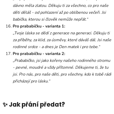
dávno měla zlatou. Děkuju ti za všechno, co pro naše
děti děláš - od pohlazení až po oblíbenou večeři. Jsi
babička, kterou si člověk nemůže nepřát.“
Pro prababičku - varianta 1:
„Tvoje láska se dědí z generace na generaci. Děkuju ti
za příběhy, za klid, za úsměvy, které dáváš dál. Jsi naše
rodinné srdce - a dnes je Den matek i pro tebe.“
Pro prababičku - varianta 2:
„Prababičko, jsi jako kořeny našeho rodinného stromu
- pevné, moudré a vždy přítomné. Děkujeme ti, že tu
jsi. Pro nás, pro naše děti, pro všechny, kdo k tobě rádi
přicházejí pro lásku.“
✨ Jak přání předat?