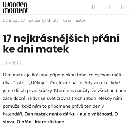
Přejít
Hledat
NÁKUP
na
KOŠÍK
obsah
Domů
/
Blog
/
17 nejkrásnějších přání ke dni matek
17 nejkrásnějších přání
ke dni matek
12.4.2026
Den matek je krásnou připomínkou toho, co bychom měli
říkat častěji. „Děkuju“ těm, které nás držely za ruku, když
jsme dělali první krůčky. Které nás naučily, že všechno bude
zase dobré, i když se svět zrovna trochu zboří. Někdy nám
pomůže, když nám to připomene právě ten den v
kalendáři.
Den matek není o dárku - ale o vděčnosti. O
slovu. O přání, které zůstane.