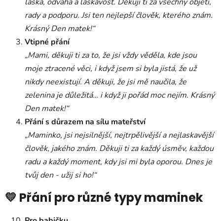
láska, odvaha a laskavost. Děkuji ti za všechny objetí,
rady a podporu. Jsi ten nejlepší člověk, kterého znám.
Krásný Den matek!“
Vtipné přání
„Mami, děkuji ti za to, že jsi vždy věděla, kde jsou
moje ztracené věci, i když jsem si byla jistá, že už
nikdy neexistují. A děkuji, že jsi mě naučila, že
zelenina je důležitá… i když ji pořád moc nejím. Krásný
Den matek!“
Přání s důrazem na sílu mateřství
„Maminko, jsi nejsilnější, nejtrpělivější a nejlaskavější
člověk, jakého znám. Děkuji ti za každý úsměv, každou
radu a každý moment, kdy jsi mi byla oporou. Dnes je
tvůj den - užij si ho!“
💛 Přání pro různé typy maminek
Pro babičku