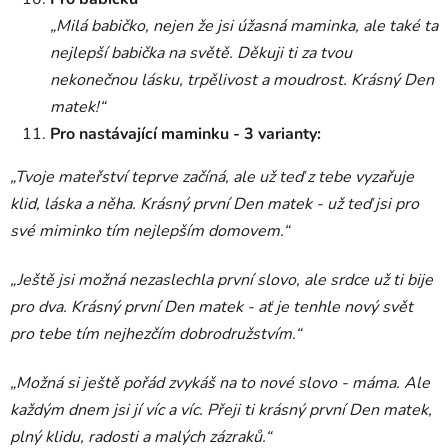
„Milá babičko, nejen že jsi úžasná maminka, ale také ta
nejlepší babička na světě. Děkuji ti za tvou
nekonečnou lásku, trpělivost a moudrost. Krásný Den
matek!“
Pro nastávající maminku - 3 varianty:
„Tvoje mateřství teprve začíná, ale už teď z tebe vyzařuje
klid, láska a něha. Krásný první Den matek - už teď jsi pro
své miminko tím nejlepším domovem.“
„Ještě jsi možná nezaslechla první slovo, ale srdce už ti bije
pro dva. Krásný první Den matek - ať je tenhle nový svět
pro tebe tím nejhezčím dobrodružstvím.“
„Možná si ještě pořád zvykáš na to nové slovo - máma. Ale
každým dnem jsi jí víc a víc. Přeji ti krásný první Den matek,
plný klidu, radosti a malých zázraků.“