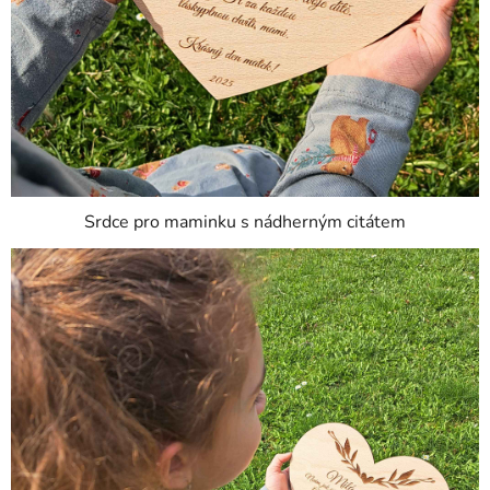
Srdce pro maminku s nádherným citátem