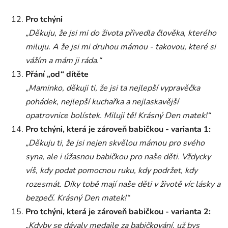
Pro tchýni
„Děkuju, že jsi mi do života přivedla člověka, kterého
miluju. A že jsi mi druhou mámou - takovou, které si
vážím a mám ji ráda.“
Přání „od“ dítěte
„Maminko, děkuji ti, že jsi ta nejlepší vypravěčka
pohádek, nejlepší kuchařka a nejlaskavější
opatrovnice bolístek. Miluji tě! Krásný Den matek!“
Pro tchýni, která je zároveň babičkou - varianta 1:
„Děkuju ti, že jsi nejen skvělou mámou pro svého
syna, ale i úžasnou babičkou pro naše děti. Vždycky
víš, kdy podat pomocnou ruku, kdy podržet, kdy
rozesmát. Díky tobě mají naše děti v životě víc lásky a
bezpečí. Krásný Den matek!“
Pro tchýni, která je zároveň babičkou - varianta 2:
„Kdyby se dávaly medaile za babičkování, už bys