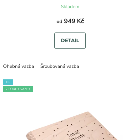
Průměrné
Skladem
hodnocení
produktu
949 Kč
od
je
5,0
DETAIL
z
5
hvězdiček.
Ohebná vazba
Šroubovaná vazba
TIP
2 DRUHY VAZBY