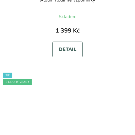
Album Rodinné Vzpomínky
Skladem
1 399 Kč
DETAIL
TIP
2 DRUHY VAZBY