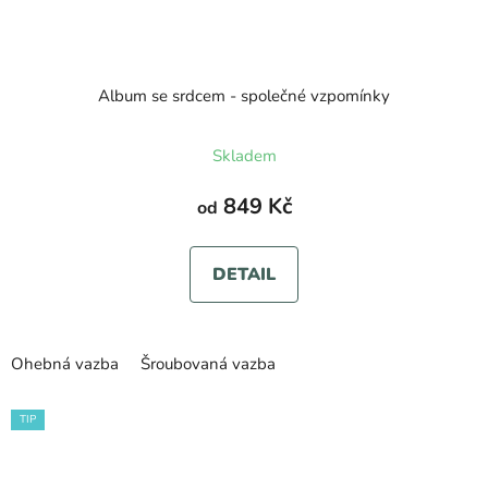
Album se srdcem - společné vzpomínky
Průměrné
Skladem
hodnocení
produktu
849 Kč
od
je
5,0
DETAIL
z
5
hvězdiček.
Ohebná vazba
Šroubovaná vazba
TIP