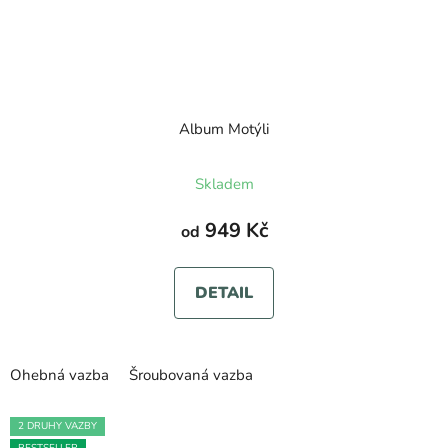
Album Motýli
Průměrné
Skladem
hodnocení
produktu
949 Kč
od
je
5,0
DETAIL
z
5
hvězdiček.
Ohebná vazba
Šroubovaná vazba
2 DRUHY VAZBY
BESTSELLER