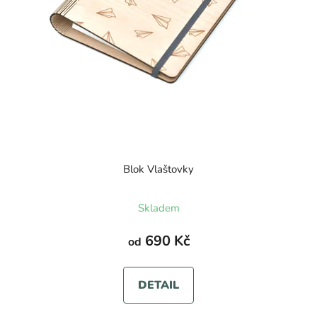
Blok Vlaštovky
Průměrné
Skladem
hodnocení
produktu
690 Kč
od
je
5,0
DETAIL
z
5