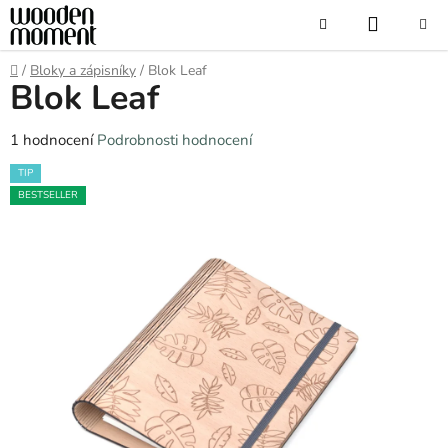
Přejít
NÁKUP
Hledat
na
obsah
KOŠÍK
Domů
/
Bloky a zápisníky
/
Blok Leaf
Blok Leaf
Průměrné
1 hodnocení
Podrobnosti hodnocení
hodnocení
TIP
produktu
BESTSELLER
je
5,0
z
5
hvězdiček.