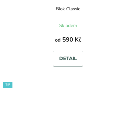
Blok Classic
Průměrné
Skladem
hodnocení
produktu
590 Kč
od
je
5,0
DETAIL
z
5
hvězdiček.
TIP