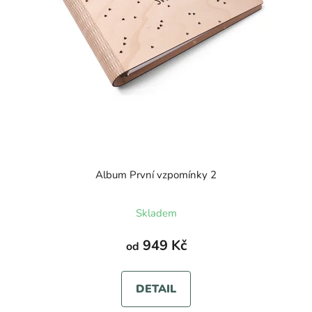
Album První vzpomínky 2
Průměrné
Skladem
hodnocení
produktu
949 Kč
od
je
5,0
DETAIL
z
5