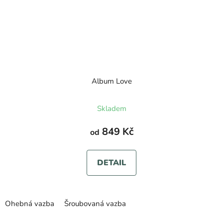
Album Love
Průměrné
Skladem
hodnocení
produktu
849 Kč
od
je
5,0
DETAIL
z
5
hvězdiček.
Ohebná vazba
Šroubovaná vazba