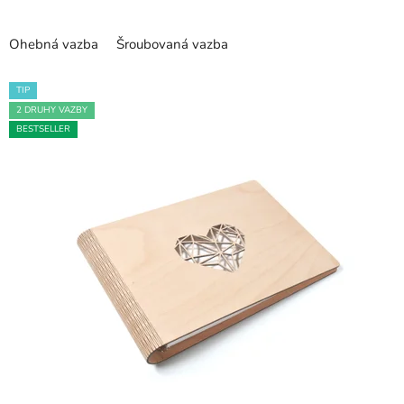
hvězdiček.
Ohebná vazba
Šroubovaná vazba
TIP
2 DRUHY VAZBY
BESTSELLER