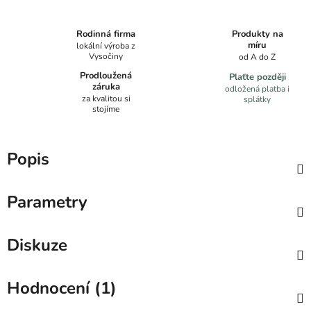
Produkty na
Rodinná firma
míru
lokální výroba z
Vysočiny
od A do Z
Prodloužená
Plaťte později
záruka
odložená platba i
za kvalitou si
splátky
stojíme
Popis
Parametry
Diskuze
Hodnocení (1)