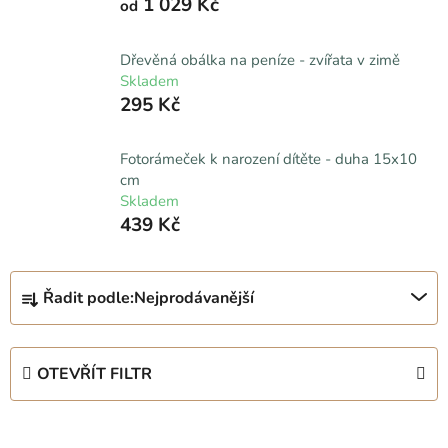
1 029 Kč
od
Dřevěná obálka na peníze - zvířata v zimě
Skladem
295 Kč
Fotorámeček k narození dítěte - duha 15x10
cm
Skladem
439 Kč
Ř
Řadit podle:
Nejprodávanější
a
z
e
OTEVŘÍT FILTR
n
í
V
p