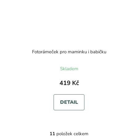
Fotorámeček pro maminku i babičku
Skladem
419 Kč
DETAIL
11
položek celkem
O