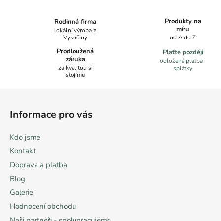
v
l
Produkty na
Rodinná firma
á
míru
lokální výroba z
Vysočiny
od A do Z
d
a
Prodloužená
Plaťte později
záruka
c
odložená platba i
za kvalitou si
splátky
í
stojíme
p
Z
r
á
v
Informace pro vás
k
p
y
a
Kdo jsme
v
t
ý
Kontakt
í
p
Doprava a platba
i
Blog
s
u
Galerie
Hodnocení obchodu
Naši partneři - spolupracujeme