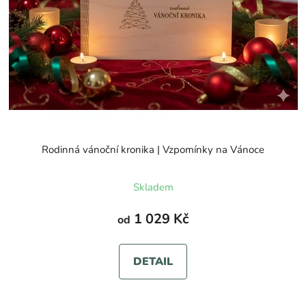
Rodinná vánoční kronika | Vzpomínky na Vánoce
Průměrné
Skladem
hodnocení
produktu
1 029 Kč
od
je
5,0
DETAIL
z
5
hvězdiček.