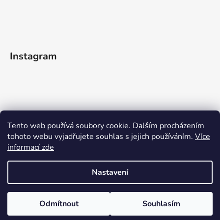
Instagram
Tento web používá soubory cookie. Dalším procházením
tohoto webu vyjadřujete souhlas s jejich používáním.
Více
informací zde
Sledovat na Instagramu
Nastavení
Vytvořil Shoptet
Odmítnout
Souhlasím
Copyright 2026
WOODEN MOMENT
. Všechna práva
vyhrazena.
Upravit nastavení cookies