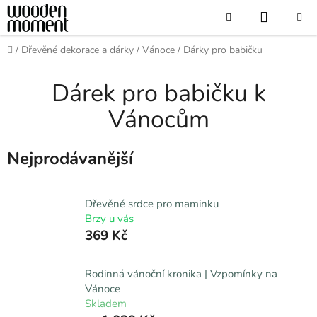
Přejít
NÁKUP
Hledat
na
obsah
KOŠÍK
Domů
/
Dřevěné dekorace a dárky
/
Vánoce
/
Dárky pro babičku
Dárek pro babičku k
Vánocům
Nejprodávanější
Dřevěné srdce pro maminku
Brzy u vás
369 Kč
Rodinná vánoční kronika | Vzpomínky na
Vánoce
Skladem