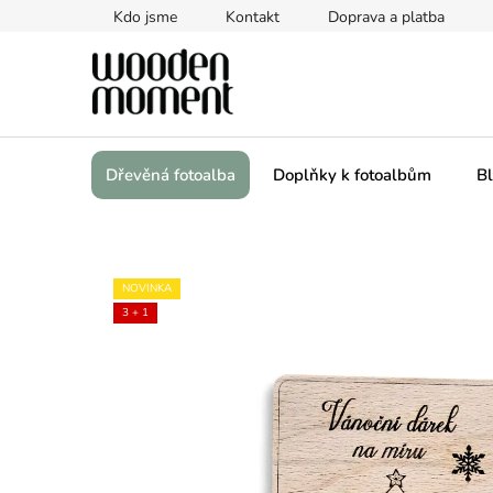
Přejít
Kdo jsme
Kontakt
Doprava a platba
na
obsah
Dřevěná fotoalba
Doplňky k fotoalbům
Bl
NOVINKA
3 + 1