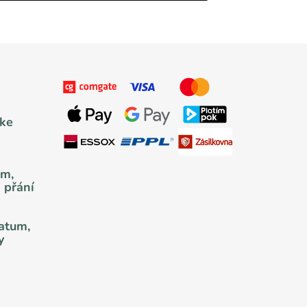
 ke
um,
 přání
datum,
y