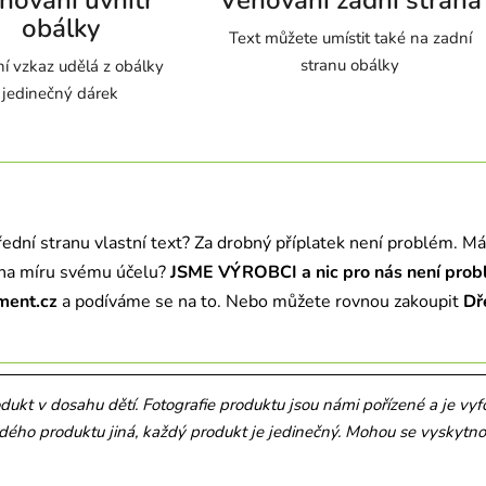
obálky
Text můžete umístit také na zadní
stranu obálky
í vzkaz udělá z obálky
jedinečný dárek
řední stranu vlastní text? Za drobný příplatek není problém. Mát
na míru
svému účelu?
JSME VÝROBCI a nic pro nás není pro
ent.cz
a podíváme se na to. Nebo můžete rovnou zakoupit
Dř
kt v dosahu dětí. Fotografie produktu jsou námi pořízené a je vyf
aždého produktu jiná, každý produkt je jedinečný. Mohou se vyskyt