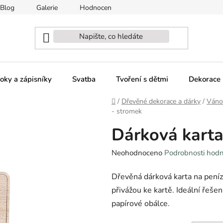
Blog
Galerie
Hodnocení obchodu
Naši partneři - sp
oky a zápisníky
Svatba
Tvoření s dětmi
Dekorace 
Domů
/
Dřevěné dekorace a dárky
/
Váno
- stromek
Dárková karta
Průměrné
Neohodnoceno
Podrobnosti hod
hodnocení
Dřevěná dárková karta na peníze
produktu
je
přivážou ke kartě. Ideální řeše
0,0
papírové obálce.
z