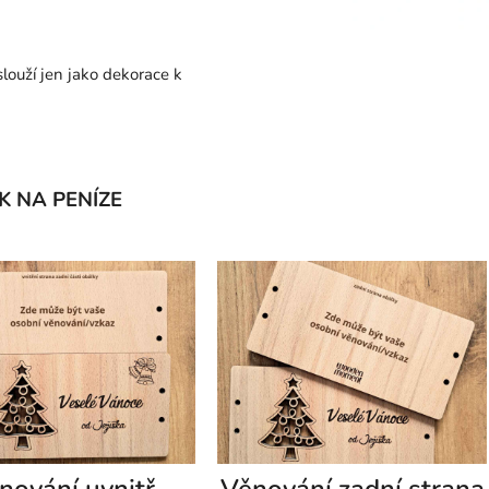
louží jen jako dekorace k
K NA PENÍZE
nování uvnitř
Věnování zadní strana