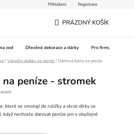
Přihlášení
Registrace
olupracujeme
Pro firmy
Obchodní podmínky
Podmínky
PRÁZDNÝ KOŠÍK
NÁKUPNÍ
KOŠÍK
na zeď
Dřevěné dekorace a dárky
Pro firmy
ce
/
Vánoční obálky na peníze
/
Dárková karta na peníze
 na peníze - stromek
nocení
, které se smotají do ruličky a skrze dírky se
ní, když nechcete darovat peníze jen v obyčejné