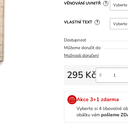
5
VĚNOVÁNÍ UVNITŘ
?
hvězdiček.
VLASTNÍ TEXT
?
Dostupnost
Můžeme doručit do:
Možnosti doručení
295 Kč
Měrná cena:
Akce 3+1 zdarma
Vyberte si 4 libovolné o
obálku vám
pošleme Z