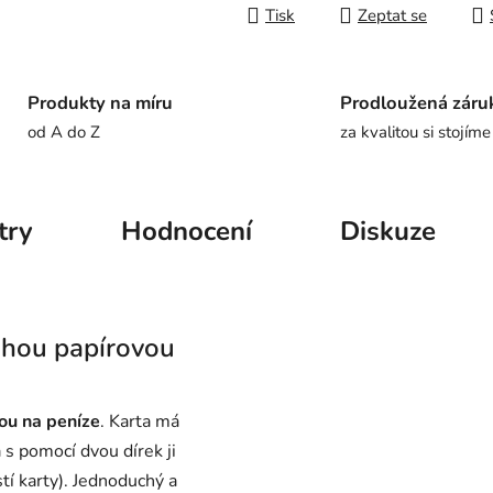
Tisk
Zeptat se
Produkty na míru
Prodloužená záru
od A do Z
za kvalitou si stojíme
try
Hodnocení
Diskuze
uhou papírovou
ou na peníze
. Karta má
 s pomocí dvou dírek ji
tí karty)
. Jednoduchý a