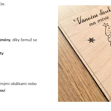
ze.
 jmény
, díky čemuž se
ty
věnými obálkami nebo
sou
!