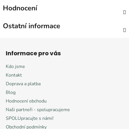
Hodnocení
Ostatní informace
Z
á
Informace pro vás
p
a
Kdo jsme
t
Kontakt
í
Doprava a platba
Blog
Hodnocení obchodu
Naši partneři - spolupracujeme
SPOLUpracujte s námi!
Obchodní podmínky