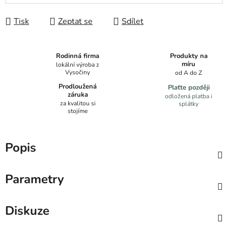
Tisk
Zeptat se
Sdílet
Produkty na
Rodinná firma
míru
lokální výroba z
Vysočiny
od A do Z
Prodloužená
Plaťte později
záruka
odložená platba i
za kvalitou si
splátky
stojíme
Popis
Parametry
Diskuze