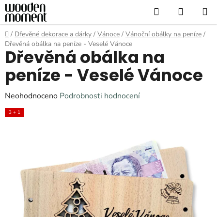
Přejít
Hledat
NÁKUP
na
KOŠÍK
obsah
Domů
/
Dřevěné dekorace a dárky
/
Vánoce
/
Vánoční obálky na peníze
/
Dřevěná obálka na peníze - Veselé Vánoce
Dřevěná obálka na
peníze - Veselé Vánoce
Průměrné
Neohodnoceno
Podrobnosti hodnocení
hodnocení
3 + 1
produktu
je
0,0
z
5
hvězdiček.