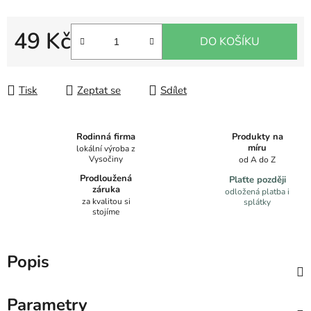
49 Kč
DO KOŠÍKU
Měrná cena:
Tisk
Zeptat se
Sdílet
Produkty na
Rodinná firma
míru
lokální výroba z
Vysočiny
od A do Z
Prodloužená
Plaťte později
záruka
odložená platba i
za kvalitou si
splátky
stojíme
Popis
Parametry