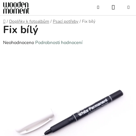
Přejít
NÁKUP
Hledat
na
obsah
KOŠÍK
Domů
/
Doplňky k fotoalbům
/
Psací potřeby
/
Fix bílý
Fix bílý
Průměrné
Neohodnoceno
Podrobnosti hodnocení
hodnocení
produktu
je
0,0
z
5
hvězdiček.