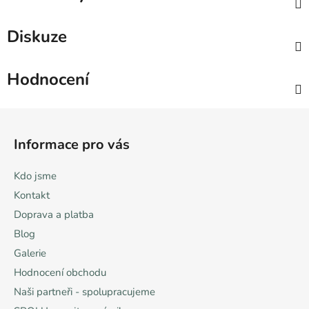
Diskuze
Hodnocení
Z
á
Informace pro vás
p
a
Kdo jsme
t
Kontakt
í
Doprava a platba
Blog
Galerie
Hodnocení obchodu
Naši partneři - spolupracujeme