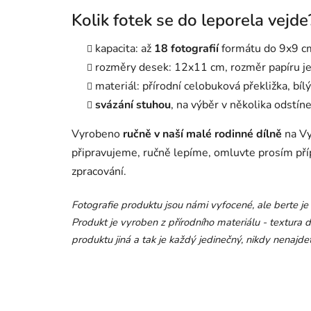
Kolik fotek se do leporela vejde
kapacita: až
18 fotografií
formátu do 9x9 c
rozměry desek: 12x11 cm, rozměr papíru 
materiál: přírodní celobuková překližka, bílý
svázání stuhou
, na výběr v několika odstín
Vyrobeno
ručně v naší malé rodinné dílně
na Vy
připravujeme, ručně lepíme, omluvte prosím pří
zpracování.
Fotografie produktu jsou námi vyfocené, ale berte je p
Produkt je
vyroben z přírodního materiálu
- textura 
produktu jin
á a tak je každý jedinečný, nikdy nenajdet