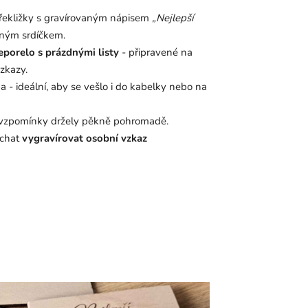
překližky s gravírovaným nápisem
„Nejlepší
ným srdíčkem.
leporelo
s prázdnými listy
- připravené na
zkazy.
ba - ideální, aby se vešlo i do kabelky nebo na
 vzpomínky držely pěkně pohromadě.
echat
vygravírovat osobní vzkaz