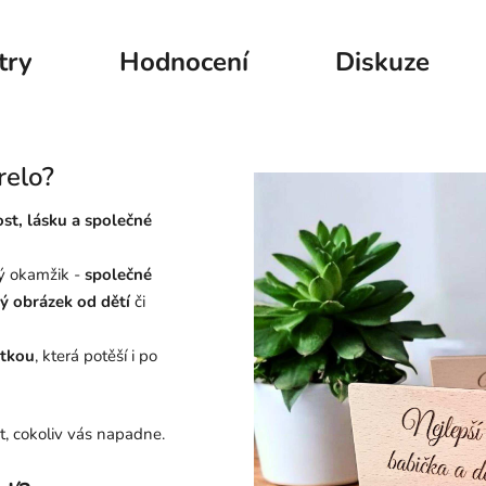
try
Hodnocení
Diskuze
relo?
st, lásku a společné
ný okamžik -
společné
 obrázek od dětí
či
átkou
, která potěší i po
xt, cokoliv vás napadne.