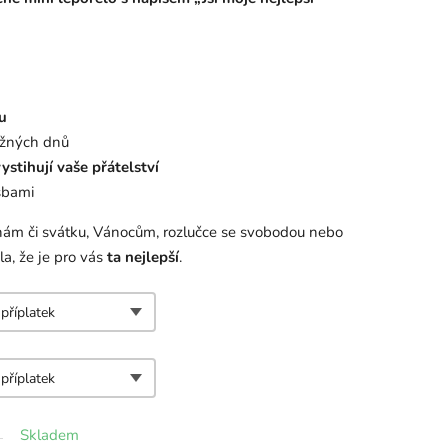
u
běžných dnů
ystihují vaše přátelství
sbami
nám či svátku, Vánocům, rozlučce se svobodou nebo
la, že je pro vás
ta nejlepší
.
Skladem