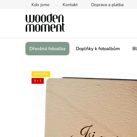
Přejít
Kdo jsme
Kontakt
Doprava a platba
na
obsah
Dřevěná fotoalba
Doplňky k fotoalbům
Bl
NOVINKA
3 + 1