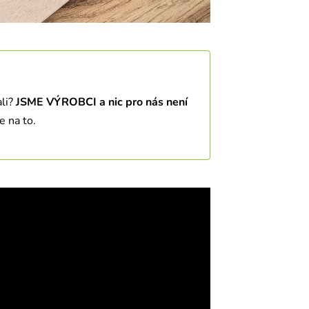
ali?
JSME VÝROBCI a nic pro nás není
e na to.