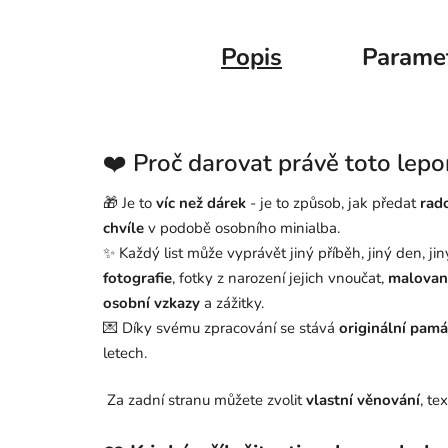
Popis
Parame
❤️ Proč darovat právě toto lepo
🎁 Je to
víc než dárek
- je to způsob, jak předat
rado
chvíle
v podobě osobního minialba.
✨ Každý list může vyprávět jiný příběh, jiný den, ji
fotografie
, fotky z narození jejich vnoučat,
malovaný
osobní vzkazy
a zážitky.
💌 Díky svému zpracování se stává
originální pam
letech.
Za zadní stranu můžete zvolit
vlastní věnování
, te