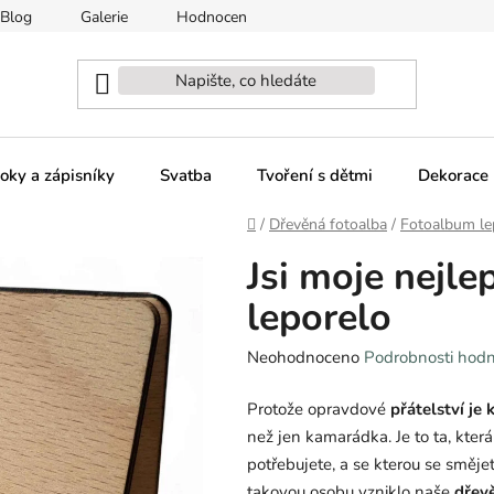
Blog
Galerie
Hodnocení obchodu
Naši partneři - sp
oky a zápisníky
Svatba
Tvoření s dětmi
Dekorace 
Domů
/
Dřevěná fotoalba
/
Fotoalbum le
Jsi moje nejl
leporelo
Průměrné
Neohodnoceno
Podrobnosti hod
hodnocení
Protože opravdové
přátelství je 
produktu
než jen kamarádka. Je to ta, která
je
potřebujete, a se kterou se směje
0,0
takovou osobu vzniklo naše
dřevě