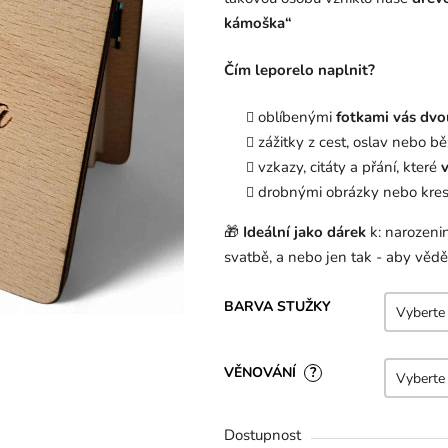
z
kámoška“
5
hvězdiček.
Čím leporelo naplnit?
oblíbenými
fotkami vás dvo
zážitky z cest, oslav nebo 
vzkazy, citáty a přání, které
v
drobnými obrázky nebo kre
🎁
Ideální jako dárek
k: narozeni
svatbě, a nebo jen tak - aby vědě
BARVA STUŽKY
VĚNOVÁNÍ
?
Dostupnost