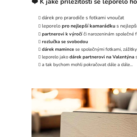
❤️ K jaké příležitosti se leporelo h
dárek pro prarodiče s fotkami vnoučat
leporelo
pro nejlepší kamarádku
s nejlepš
partnerovi k výročí
či narozeninám společné f
rozlučka se svobodou
dárek mamince
se společnými fotkami, zážitk
leporelo jako
dárek partnerovi na Valentýna
s
a tak bychom mohli pokračovat dále a dále...