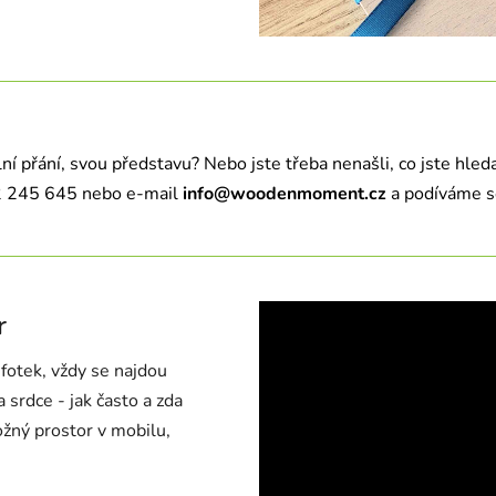
í přání, svou představu? Nebo jste třeba nenašli, co jste hled
32 245 645 nebo e-mail
info@woodenmoment.cz
a podíváme s
r
 fotek, vždy se najdou
 srdce - jak často a zda
ložný prostor v mobilu,