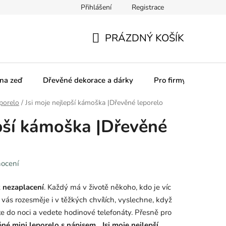
Přihlášení
Registrace
olupracujeme
Pro firmy
Obchodní podmínky
Podmínky
PRÁZDNÝ KOŠÍK
NÁKUPNÍ
KOŠÍK
na zeď
Dřevěné dekorace a dárky
Pro firmy
porelo
/
Jsi moje nejlepší kámoška |Dřevěné leporelo
epší kámoška |Dřevěné
nocení
k nezaplacení
. Každý má v životě někoho, kdo je víc
 vás rozesměje i v těžkých chvílích, vyslechne, když
te do noci a vedete hodinové telefonáty. Přesně pro
né mini leporelo s nápisem „Jsi moje nejlepší