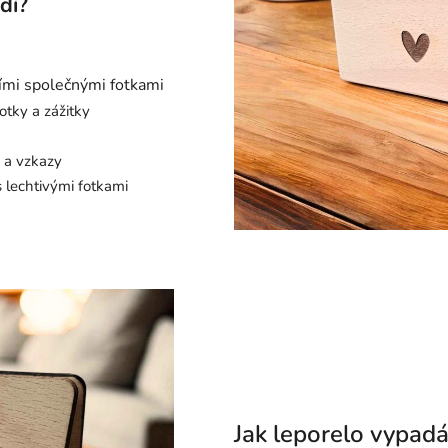
odí?
ími společnými fotkami
otky a zážitky
y a vzkazy
 lechtivými fotkami
Jak leporelo vypad