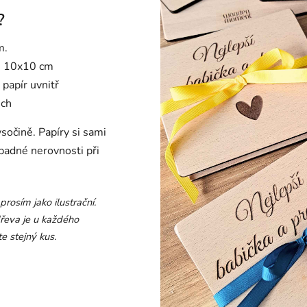
?
m.
je 10x10 cm
 papír uvnitř
ech
sočině. Papíry si sami
padné nerovnosti při
rosím jako ilustrační.
dřeva je u každéh
o
e stejný kus.