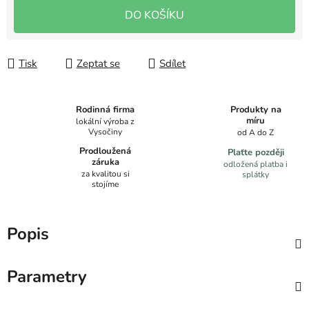
Měrná cena:
DO KOŠÍKU
Tisk
Zeptat se
Sdílet
Produkty na
Rodinná firma
míru
lokální výroba z
Vysočiny
od A do Z
Prodloužená
Plaťte později
záruka
odložená platba i
za kvalitou si
splátky
stojíme
Popis
Parametry