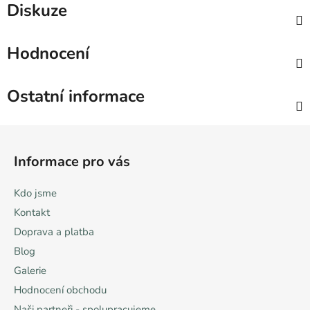
Diskuze
Hodnocení
Ostatní informace
Z
á
Informace pro vás
p
a
Kdo jsme
t
Kontakt
í
Doprava a platba
Blog
Galerie
Hodnocení obchodu
Naši partneři - spolupracujeme