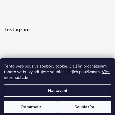
Instagram
Tento web používá soubory cookie. Dalším procházením
tohoto webu vyjadřujete souhlas s jejich používáním.
Více
informací zde
Sledovat na Instagramu
Nastavení
Vytvořil Shoptet
Odmítnout
Souhlasím
Copyright 2026
WOODEN MOMENT
. Všechna práva
vyhrazena.
Upravit nastavení cookies