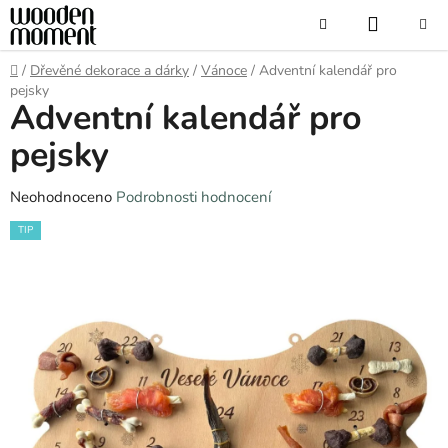
Přejít
NÁKUP
Hledat
na
obsah
KOŠÍK
Domů
/
Dřevěné dekorace a dárky
/
Vánoce
/
Adventní kalendář pro
pejsky
Adventní kalendář pro
pejsky
Průměrné
Neohodnoceno
Podrobnosti hodnocení
hodnocení
TIP
produktu
je
0,0
z
5
hvězdiček.