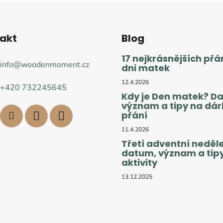
akt
Blog
17 nejkrásnějších přá
info
@
woodenmoment.cz
dni matek
12.4.2026
+420 732245645
Kdy je Den matek? D
význam a tipy na dárk
přání
11.4.2026
Třetí adventní neděle
datum, význam a tip
aktivity
13.12.2025