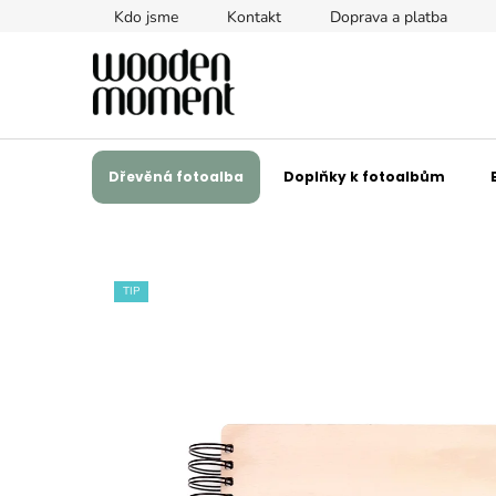
Přejít
Kdo jsme
Kontakt
Doprava a platba
na
obsah
Dřevěná fotoalba
Doplňky k fotoalbům
TIP