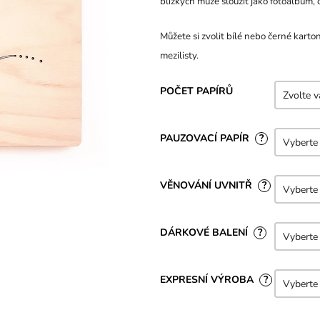
blízkých může sloužit jako fotoalbum, 
5,0
z
Můžete si zvolit bílé nebo černé karto
5
mezilisty.
hvězdiček.
POČET PAPÍRŮ
PAUZOVACÍ PAPÍR
?
VĚNOVÁNÍ UVNITŘ
?
DÁRKOVÉ BALENÍ
?
EXPRESNÍ VÝROBA
?