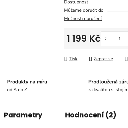
Dostupnost
Můžeme doručit do:
Možnosti doručení
1 199 Kč
Měrná cena:
Tisk
Zeptat se
Produkty na míru
Prodloužená zár
od A do Z
za kvalitou si stojí
Parametry
Hodnocení (2)