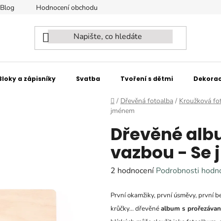
Blog
Hodnocení obchodu
Naši partneři - spolupracujeme
Bloky a zápisníky
Svatba
Tvoření s dětmi
Dekorac
Domů
/
Dřevěná fotoalba
/
Kroužková fo
jménem
Dřevěné alb
vazbou - Se
Průměrné
2 hodnocení
Podrobnosti hodn
hodnocení
První okamžiky, první úsměvy, první be
produktu
krůčky… dřevěné
album s prořezáv
je