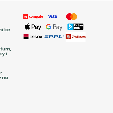
ní ke
atum,
y i
:
y na