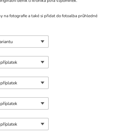
originální deník či kronika plná vzpomínek.
ny na fotografie a také si přidat do fotoalba průhledné