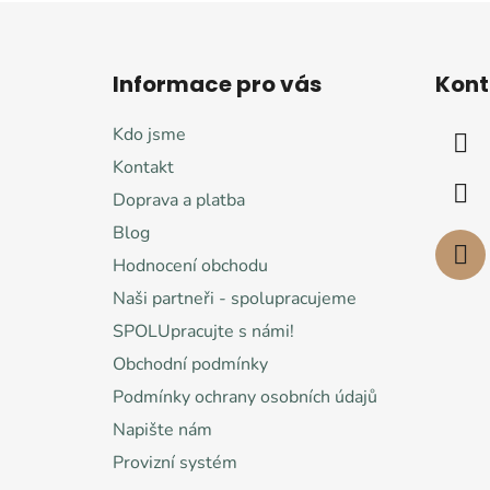
Z
á
Informace pro vás
Kont
p
a
Kdo jsme
t
Kontakt
í
Doprava a platba
Blog
Hodnocení obchodu
Naši partneři - spolupracujeme
SPOLUpracujte s námi!
Obchodní podmínky
Podmínky ochrany osobních údajů
Napište nám
Provizní systém