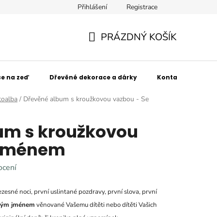
Přihlášení
Registrace
SPOLUpracujte s námi!
Obchodní podmínky
Podmínky 
PRÁZDNÝ KOŠÍK
NÁKUPNÍ
KOŠÍK
e na zeď
Dřevěné dekorace a dárky
Kontakt
Kdo
toalba
/
Dřevěné album s kroužkovou vazbou - Se
um s kroužkovou
 jménem
ocení
zesné noci, první uslintané pozdravy, první slova, první
aným jménem
věnované Vašemu dítěti nebo dítěti Vašich