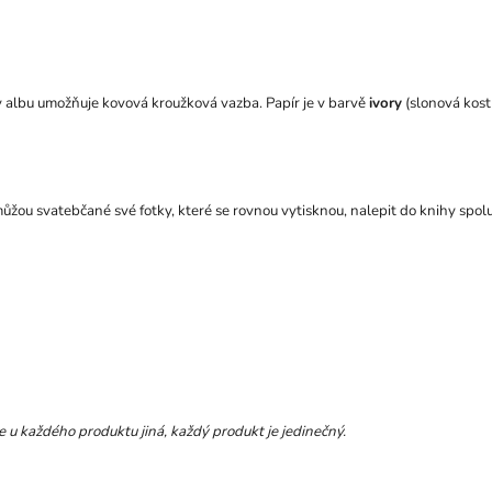
 v albu umožňuje kovová kroužková vazba. Papír je v barvě
ivory
(slonová kost)
žou svatebčané své fotky, které se rovnou vytisknou, nalepit do knihy spolu
e u každého produktu jiná, každý produkt je jedinečný.