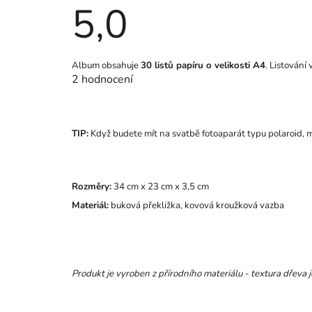
5,0
Průměrné
Album obsahuje
30 listů papíru o velikosti A4
. Listování
hodnocení
2 hodnocení
produktu
je
5,0
z
5
TIP:
Když budete mít na svatbě fotoaparát typu polaroid, mů
hvězdiček.
Rozměry:
34 cm x 23 cm x 3,5 cm
Materiál:
buková překližka, kovová kroužková vazba
Produkt je vyroben z přírodního materiálu - textura dřeva j