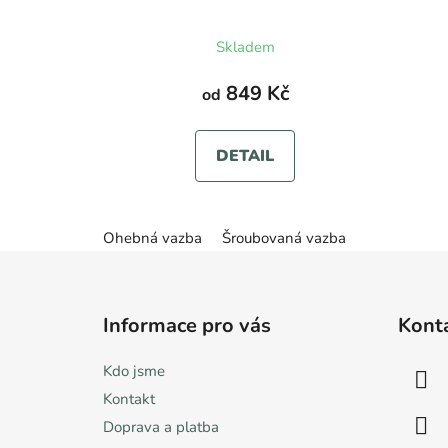
Průměrné
Skladem
hodnocení
produktu
849 Kč
od
je
5,0
DETAIL
z
5
hvězdiček.
Ohebná vazba
Šroubovaná vazba
Z
á
Informace pro vás
Kont
p
a
Kdo jsme
t
Kontakt
í
Doprava a platba