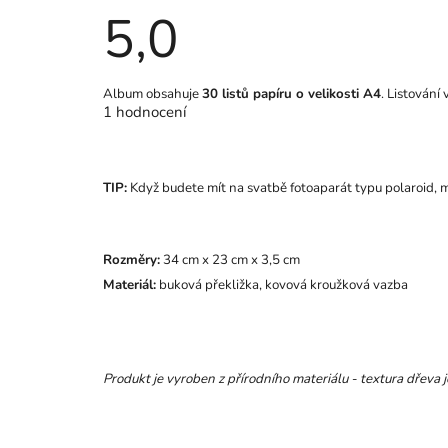
5,0
Průměrné
Album obsahuje
30 listů papíru o velikosti A4
. Listování
hodnocení
1 hodnocení
produktu
je
5,0
z
5
TIP:
Když budete mít na svatbě fotoaparát typu polaroid, mů
hvězdiček.
Rozměry:
34 cm x 23 cm x 3,5 cm
Materiál:
buková překližka, kovová kroužková vazba
Produkt je vyroben z přírodního materiálu - textura dřeva j