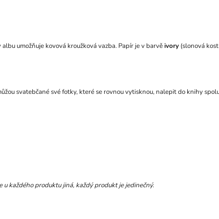
 v albu umožňuje kovová kroužková vazba. Papír je v barvě
ivory
(slonová kost)
žou svatebčané své fotky, které se rovnou vytisknou, nalepit do knihy spolu
e u každého produktu jiná, každý produkt je jedinečný.