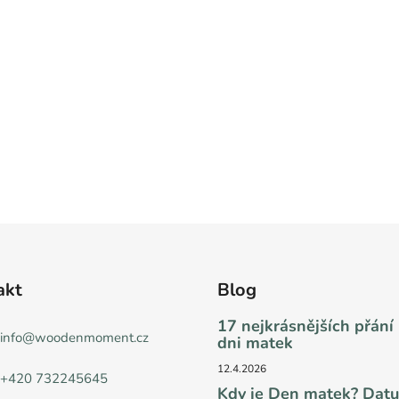
akt
Blog
17 nejkrásnějších přání
info
@
woodenmoment.cz
dni matek
12.4.2026
+420 732245645
Kdy je Den matek? Dat