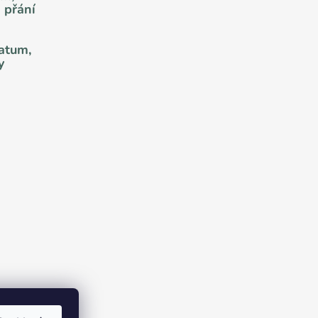
 přání
datum,
y