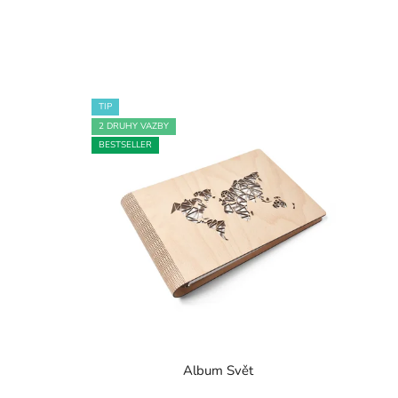
TIP
2 DRUHY VAZBY
BESTSELLER
Album Svět