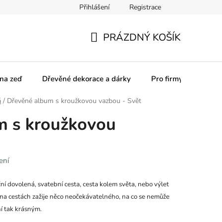
Přihlášení
Registrace
olupracujeme
Pro firmy
Obchodní podmínky
Podmínky
PRÁZDNÝ KOŠÍK
NÁKUPNÍ
KOŠÍK
na zeď
Dřevěné dekorace a dárky
Pro firmy
á
/
Dřevěné album s kroužkovou vazbou - Svět
m s kroužkovou
ení
iční dovolená, svatební cesta, cesta kolem světa, nebo výlet
 na cestách zažije něco neočekávatelného, na co se nemůže
ní tak krásným.