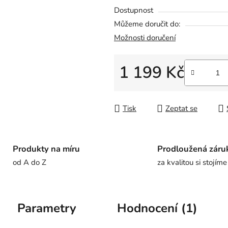
Dostupnost
Můžeme doručit do:
Možnosti doručení
1 199 Kč
Měrná cena:
Tisk
Zeptat se
Produkty na míru
Prodloužená záru
od A do Z
za kvalitou si stojíme
Parametry
Hodnocení (1)