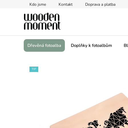
Přejít
Kdo jsme
Kontakt
Doprava a platba
na
obsah
Dřevěná fotoalba
Doplňky k fotoalbům
Bl
TIP