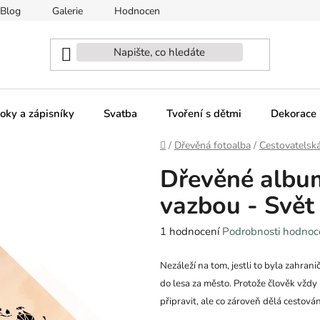
Blog
Galerie
Hodnocení obchodu
Naši partneři - sp
oky a zápisníky
Svatba
Tvoření s dětmi
Dekorace 
Domů
/
Dřevěná fotoalba
/
Cestovatelsk
Dřevěné albu
vazbou - Svět
Průměrné
1 hodnocení
Podrobnosti hodnoc
hodnocení
produktu
Nezáleží na tom, jestli to byla zahran
je
do lesa za město. Protože člověk vždy
5,0
připravit, ale co zároveň dělá cestová