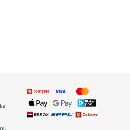
 ke
um,