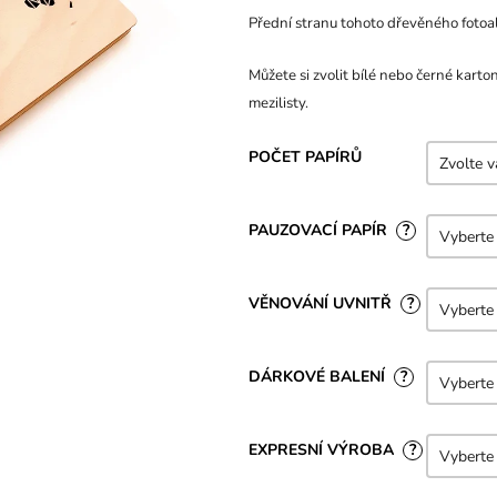
z
Přední stranu tohoto dřevěného fotoa
5
hvězdiček.
Můžete si zvolit bílé nebo černé karto
mezilisty.
POČET PAPÍRŮ
PAUZOVACÍ PAPÍR
?
VĚNOVÁNÍ UVNITŘ
?
DÁRKOVÉ BALENÍ
?
EXPRESNÍ VÝROBA
?