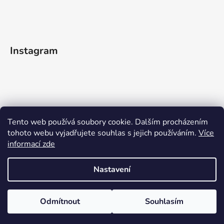
Instagram
Tento web používá soubory cookie. Dalším procházením
tohoto webu vyjadřujete souhlas s jejich používáním.
Více
informací zde
Sledovat na Instagramu
Nastavení
Vytvořil Shoptet
Odmítnout
Souhlasím
Copyright 2026
WOODEN MOMENT
. Všechna práva
vyhrazena.
Upravit nastavení cookies