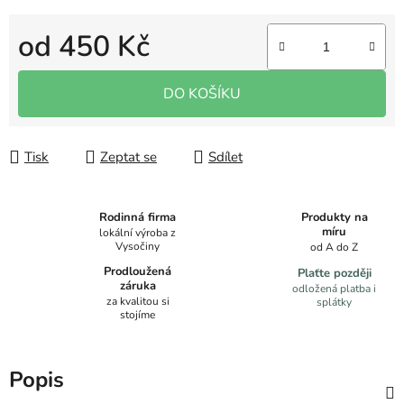
od
450 Kč
Měrná cena:
DO KOŠÍKU
Tisk
Zeptat se
Sdílet
Produkty na
Rodinná firma
míru
lokální výroba z
Vysočiny
od A do Z
Prodloužená
Plaťte později
záruka
odložená platba i
za kvalitou si
splátky
stojíme
Popis