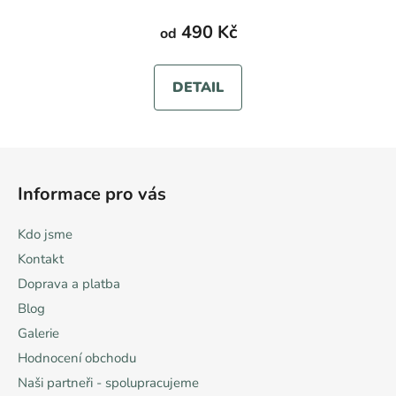
490 Kč
od
DETAIL
Z
á
Informace pro vás
p
a
Kdo jsme
t
Kontakt
í
Doprava a platba
Blog
Galerie
Hodnocení obchodu
Naši partneři - spolupracujeme