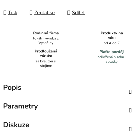
Tisk
Zeptat se
Sdílet
Produkty na
Rodinná firma
míru
lokální výroba z
Vysočiny
od A do Z
Prodloužená
Plaťte později
záruka
odložená platba i
za kvalitou si
splátky
stojíme
Popis
Parametry
Diskuze