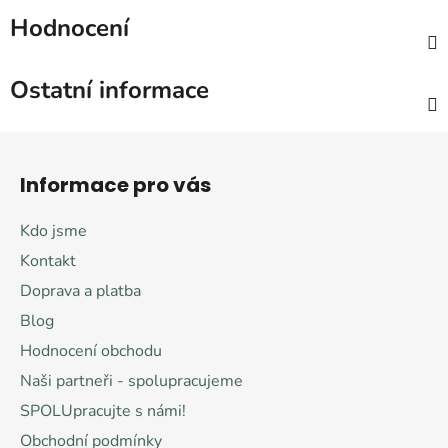
Hodnocení
Ostatní informace
Z
á
Informace pro vás
p
a
Kdo jsme
t
Kontakt
í
Doprava a platba
Blog
Hodnocení obchodu
Naši partneři - spolupracujeme
SPOLUpracujte s námi!
Obchodní podmínky