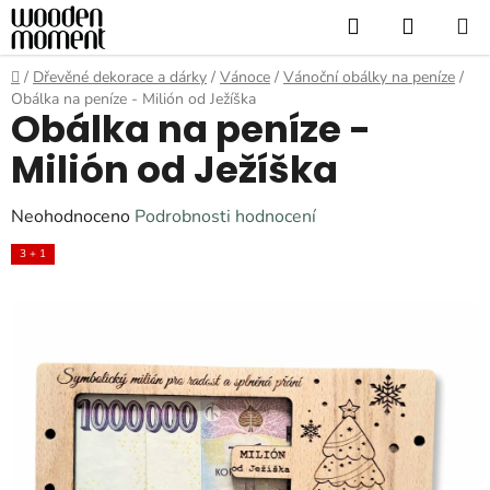
Přejít
Hledat
NÁKUP
na
KOŠÍK
obsah
Domů
/
Dřevěné dekorace a dárky
/
Vánoce
/
Vánoční obálky na peníze
/
Obálka na peníze - Milión od Ježíška
Obálka na peníze -
Milión od Ježíška
Průměrné
Neohodnoceno
Podrobnosti hodnocení
hodnocení
3 + 1
produktu
je
0,0
z
5
hvězdiček.