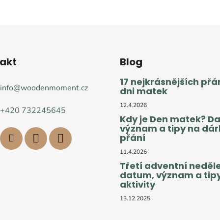
akt
Blog
17 nejkrásnějších přá
info
@
woodenmoment.cz
dni matek
12.4.2026
+420 732245645
Kdy je Den matek? D
význam a tipy na dárk
přání
11.4.2026
Třetí adventní neděle
datum, význam a tip
aktivity
13.12.2025