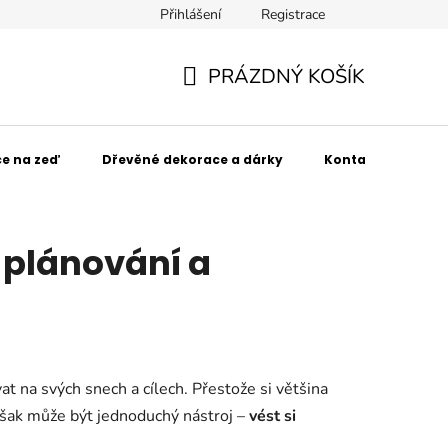
Přihlášení
Registrace
SPOLUpracujte s námi!
Obchodní podmínky
Podmínky 
PRÁZDNÝ KOŠÍK
NÁKUPNÍ
KOŠÍK
e na zeď
Dřevěné dekorace a dárky
Kontakt
Kdo
 plánování a
at na svých snech a cílech. Přestože si většina
 však může být jednoduchý nástroj –
vést si