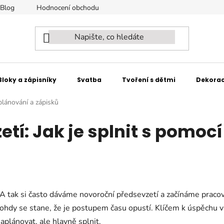
Blog
Hodnocení obchodu
Naši partneři - spolupracujeme
Bloky a zápisníky
Svatba
Tvoření s dětmi
Dekorac
plánování a zápisků
tí: Jak je splnit s pomocí
y. A tak si často dáváme novoroční předsevzetí a začínáme pracov
mnohdy se stane, že je postupem času opustí. Klíčem k úspěchu
plánovat, ale hlavně splnit.