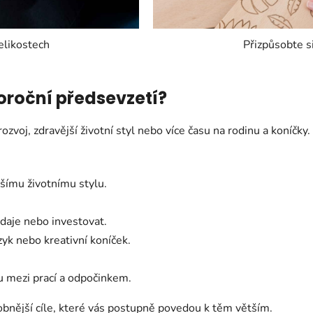
elikostech
Přizpůsobte s
oroční předsevzetí?
zvoj, zdravější životní styl nebo více času na rodinu a koníčky. 
šímu životnímu stylu.
ýdaje nebo investovat.
zyk nebo kreativní koníček.
u mezi prací a odpočinkem.
drobnější cíle, které vás postupně povedou k těm větším.