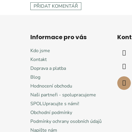
PŘIDAT KOMENTÁŘ
Z
á
Informace pro vás
Kont
p
a
Kdo jsme
t
Kontakt
í
Doprava a platba
Blog
Hodnocení obchodu
Naši partneři - spolupracujeme
SPOLUpracujte s námi!
Obchodní podmínky
Podmínky ochrany osobních údajů
Napište nám