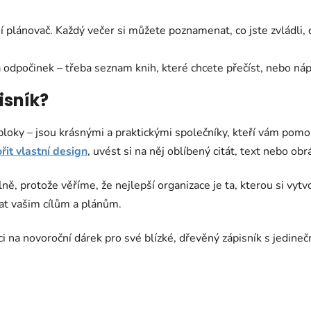
í plánovač. Každý večer si můžete poznamenat, co jste zvládli, 
a odpočinek – třeba seznam knih, které chcete přečíst, nebo náp
isník?
loky – jsou krásnými a praktickými společníky, kteří vám pomoho
řit vlastní design
, uvést si na něj oblíbený citát, text nebo obr
ě, protože věříme, že nejlepší organizace je ta, kterou si vyt
dat vašim cílům a plánům.
i na novoroční dárek pro své blízké, dřevěný zápisník s jedine