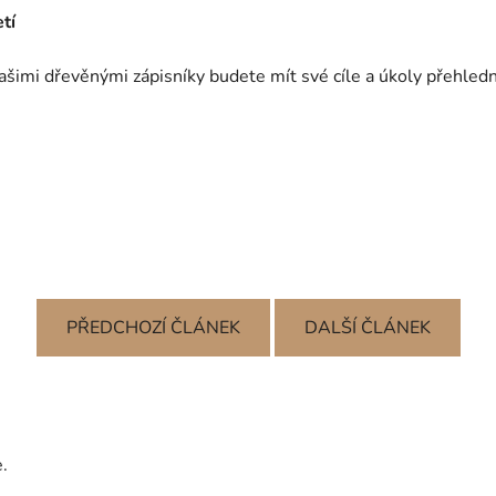
tí
ašimi dřevěnými zápisníky budete mít své cíle a úkoly přehledn
PŘEDCHOZÍ ČLÁNEK
DALŠÍ ČLÁNEK
.