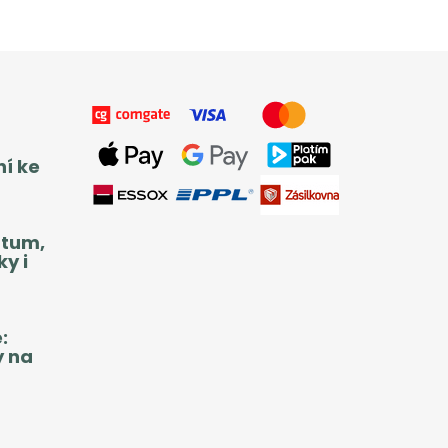
ní ke
atum,
y i
:
y na