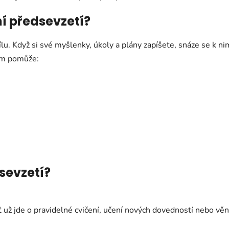
í předsevzetí?
lu. Když si své myšlenky, úkoly a plány zapíšete, snáze se k nim
ám pomůže:
sevzetí?
ť už jde o pravidelné cvičení, učení nových dovedností nebo věno