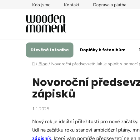
Přejít
Kdo jsme
Kontakt
Doprava a platba
na
obsah
Dřevěná fotoalba
Doplňky k fotoalbům
Domů
/
Blog
/
Novoroční předsevzetí: Jak je splnit s pomocí 
Novoroční předsevze
zápisků
1.1.2025
Nový rok je ideální příležitostí pro nové začátk
lidí na začátku roku stanoví ambiciózní plány, 
zápisník
, který vám pomůže předsevzetí nejen na