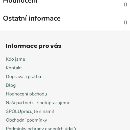
Hodnocení
Ostatní informace
Z
á
Informace pro vás
p
a
Kdo jsme
t
Kontakt
í
Doprava a platba
Blog
Hodnocení obchodu
Naši partneři - spolupracujeme
SPOLUpracujte s námi!
Obchodní podmínky
Podmínky ochrany osobních údajů