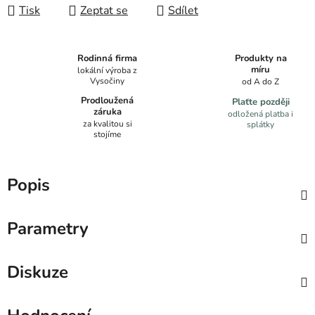
Tisk
Zeptat se
Sdílet
Produkty na
Rodinná firma
míru
lokální výroba z
Vysočiny
od A do Z
Prodloužená
Plaťte později
záruka
odložená platba i
za kvalitou si
splátky
stojíme
Popis
Parametry
Diskuze