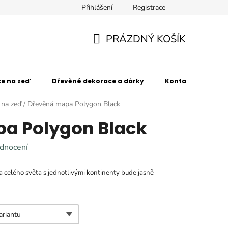
Přihlášení
Registrace
SPOLUpracujte s námi!
Obchodní podmínky
Podmínky 
PRÁZDNÝ KOŠÍK
NÁKUPNÍ
KOŠÍK
e na zeď
Dřevěné dekorace a dárky
Kontakt
Kdo
na zeď
/
Dřevěná mapa Polygon Black
a Polygon Black
dnocení
 celého světa s jednotlivými kontinenty bude jasně