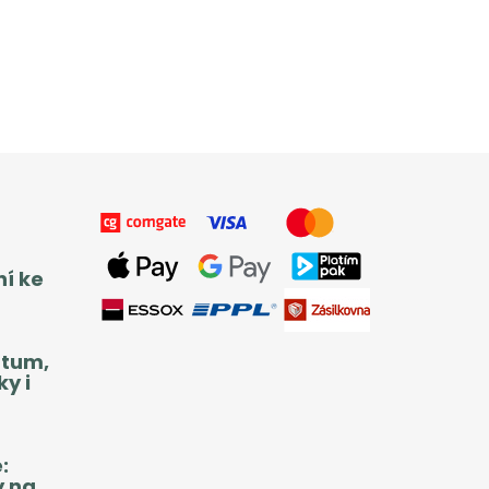
ní ke
atum,
y i
:
y na