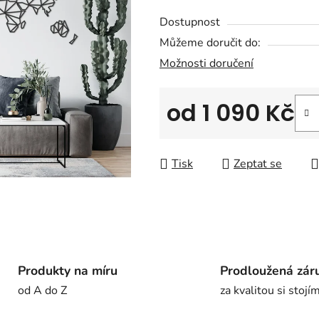
5
hvězdiček.
Dostupnost
Můžeme doručit do:
Možnosti doručení
od
1 090 Kč
Měrná cena:
Tisk
Zeptat se
Produkty na míru
Prodloužená zár
od A do Z
za kvalitou si stojí