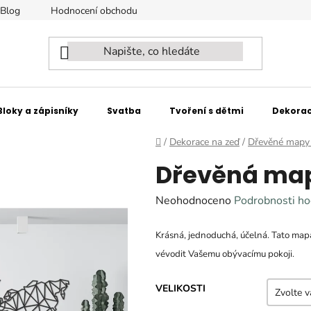
Blog
Hodnocení obchodu
Naši partneři - spolupracujeme
Bloky a zápisníky
Svatba
Tvoření s dětmi
Dekorac
Domů
/
Dekorace na zeď
/
Dřevěné mapy 
Dřevěná map
Průměrné
Neohodnoceno
Podrobnosti ho
hodnocení
Krásná, jednoduchá, účelná. Tato mapa
produktu
vévodit Vašemu obývacímu pokoji.
je
0,0
VELIKOSTI
z