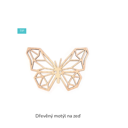
TIP
Dřevěný motýl na zeď