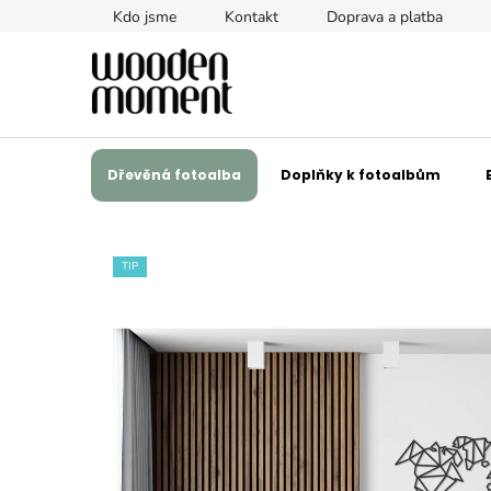
Přejít
Kdo jsme
Kontakt
Doprava a platba
na
obsah
Dřevěná fotoalba
Doplňky k fotoalbům
TIP