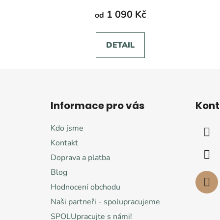
1 090 Kč
od
DETAIL
Z
á
Informace pro vás
Kont
p
a
Kdo jsme
t
Kontakt
í
Doprava a platba
Blog
Hodnocení obchodu
Naši partneři - spolupracujeme
SPOLUpracujte s námi!