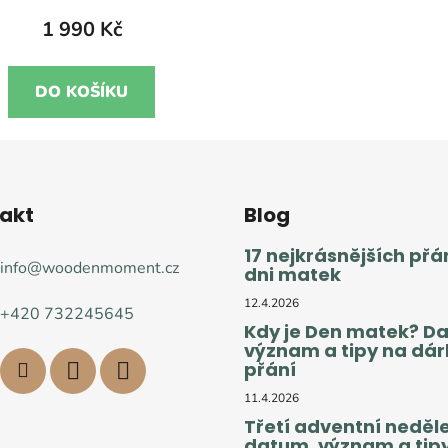
1 990 Kč
DO KOŠÍKU
akt
Blog
17 nejkrásnějších přá
info
@
woodenmoment.cz
dni matek
12.4.2026
+420 732245645
Kdy je Den matek? D
význam a tipy na dárk
přání
11.4.2026
Třetí adventní neděle
datum, význam a tip