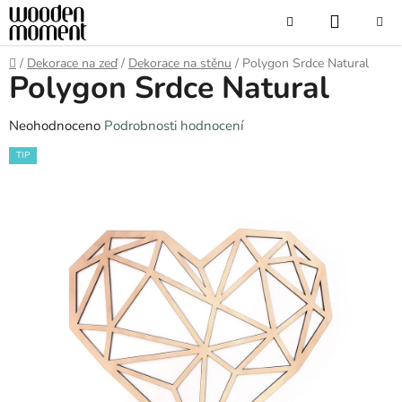
Přejít
NÁKUP
Hledat
na
obsah
KOŠÍK
Domů
/
Dekorace na zeď
/
Dekorace na stěnu
/
Polygon Srdce Natural
Polygon Srdce Natural
Průměrné
Neohodnoceno
Podrobnosti hodnocení
hodnocení
TIP
produktu
je
0,0
z
5
hvězdiček.