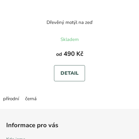
Dřevěný motýl na zeď
Skladem
490 Kč
od
DETAIL
přírodní
černá
Z
á
Informace pro vás
p
a