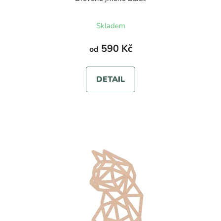
Skladem
590 Kč
od
DETAIL