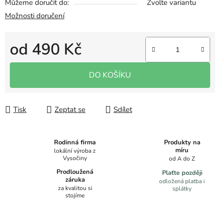
Můžeme doručit do:
Zvolte variantu
Možnosti doručení
od
490 Kč
Měrná cena:
DO KOŠÍKU
Tisk
Zeptat se
Sdílet
Produkty na
Rodinná firma
míru
lokální výroba z
Vysočiny
od A do Z
Prodloužená
Plaťte později
záruka
odložená platba i
za kvalitou si
splátky
stojíme