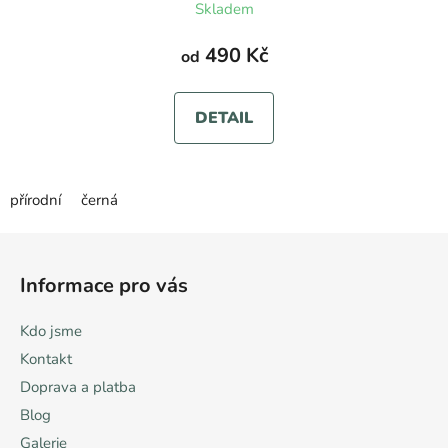
Skladem
490 Kč
od
DETAIL
přírodní
černá
Z
á
Informace pro vás
p
a
Kdo jsme
t
Kontakt
í
Doprava a platba
Blog
Galerie