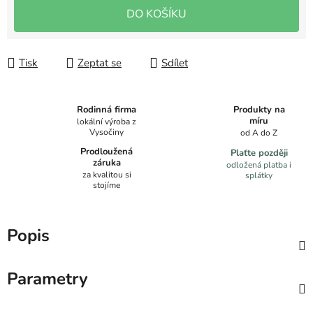
DO KOŠÍKU
Tisk
Zeptat se
Sdílet
Produkty na
Rodinná firma
míru
lokální výroba z
Vysočiny
od A do Z
Prodloužená
Plaťte později
záruka
odložená platba i
za kvalitou si
splátky
stojíme
Popis
Parametry