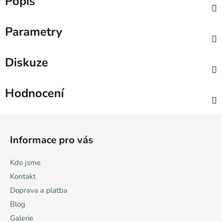
Popis
Parametry
Diskuze
Hodnocení
Z
á
Informace pro vás
p
a
Kdo jsme
t
Kontakt
í
Doprava a platba
Blog
Galerie