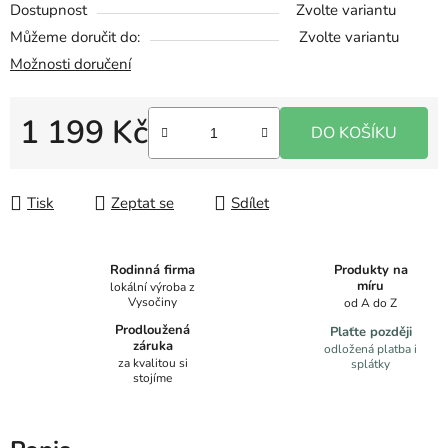
Dostupnost
Zvolte variantu
Můžeme doručit do:
Zvolte variantu
Možnosti doručení
1 199 Kč
DO KOŠÍKU
Měrná cena:
Tisk
Zeptat se
Sdílet
Produkty na
Rodinná firma
míru
lokální výroba z
Vysočiny
od A do Z
Prodloužená
Plaťte později
záruka
odložená platba i
za kvalitou si
splátky
stojíme