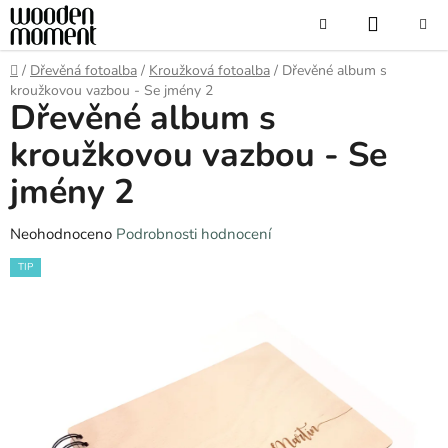
Přejít
NÁKUP
Hledat
na
obsah
KOŠÍK
Domů
/
Dřevěná fotoalba
/
Kroužková fotoalba
/
Dřevěné album s
kroužkovou vazbou - Se jmény 2
Dřevěné album s
kroužkovou vazbou - Se
jmény 2
Průměrné
Neohodnoceno
Podrobnosti hodnocení
hodnocení
TIP
produktu
je
0,0
z
5
hvězdiček.