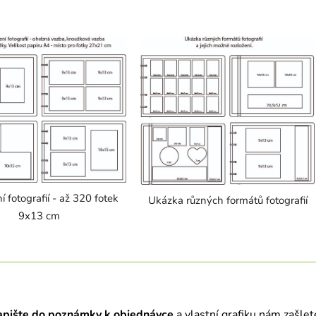
í fotografií - až 320 fotek
Ukázka různých formátů fotografií
9x13 cm
apište do poznámky k objednávce
a vlastní grafiku nám zašle