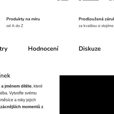
Produkty na míru
Prodloužená záru
od A do Z
za kvalitou si stojíme
try
Hodnocení
Diskuze
ínek
 a jménem dítěte
, které
oalba. Vytvořte svému
měsíce a roky jejich
vzácnějších momentů z