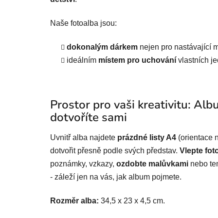
Naše fotoalba jsou:
dokonalým dárkem
nejen pro nastávající
ideálním
místem pro uchování
vlastních j
Prostor pro vaši kreativitu: Alb
dotvoříte sami
Uvnitř alba najdete
prázdné listy A4
(orientace n
dotvořit přesně podle svých představ.
Vlepte fot
poznámky, vzkazy,
ozdobte malůvkami
nebo te
- záleží jen na vás, jak album pojmete.
Rozměr alba:
34,5 x 23 x 4,5 cm.