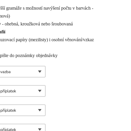
yšší gramáže s možností navýšení počtu v barvách -
émová)
y
- ohebná, kroužková nebo šroubovaná
fií
auzovací papíry (mezilisty) i osobní věnování/vzkaz
apište do poznámky objednávky