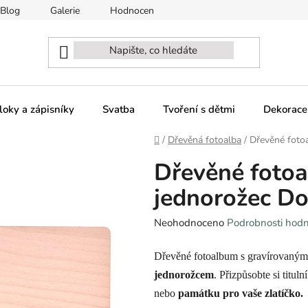
Blog
Galerie
Hodnocení obchodu
Naši partneři - sp
loky a zápisníky
Svatba
Tvoření s dětmi
Dekorace
Domů
/
Dřevěná fotoalba
/
Dřevěné foto
Dřevěné foto
jednorožec Do
Průměrné
Neohodnoceno
Podrobnosti hod
hodnocení
produktu
Dřevěné fotoalbum s gravírovaný
je
jednorožcem
. Přizpůsobte si titul
0,0
nebo
památku pro vaše zlatíčko.