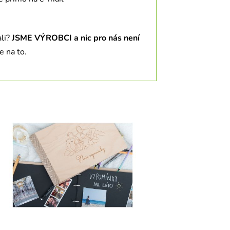
ali?
JSME VÝROBCI a nic pro nás není
e na to.