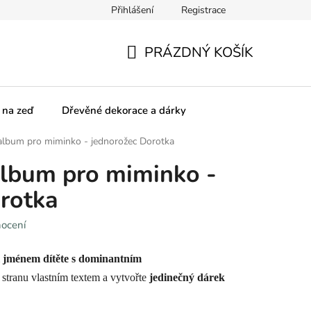
Přihlášení
Registrace
olupracujeme
SPOLUpracujte s námi!
Obchodní podmínky
PRÁZDNÝ KOŠÍK
NÁKUPNÍ
KOŠÍK
 na zeď
Dřevěné dekorace a dárky
album pro miminko - jednorožec Dorotka
album pro miminko -
rotka
nocení
m
jménem dítěte s dominantním
ní stranu vlastním textem a vytvořte
jedinečný dárek