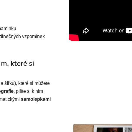
 maminku
edinečných vzpomínek
um, které si
a šířku), které si můžete
ografie
, pište si k nim
matickými
samolepkami