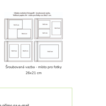
Šroubovaná vazba - místo pro fotky
26x21 cm
te přímo na e-mail