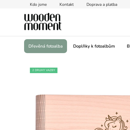
Přejít
Kdo jsme
Kontakt
Doprava a platba
na
obsah
Dřevěná fotoalba
Doplňky k fotoalbům
B
2 DRUHY VAZBY