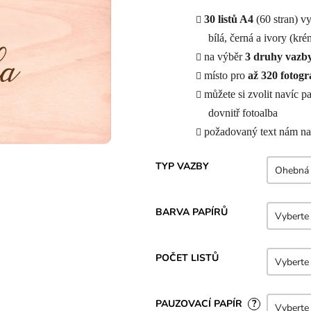
z
5
30 listů A4
(60 stran) v
hvězdiček.
bílá, černá a ivory (kr
na výběr
3 druhy vazb
místo pro
až 320 fotogra
můžete si zvolit navíc p
dovnitř fotoalba
požadovaný text nám n
TYP VAZBY
BARVA PAPÍRŮ
POČET LISTŮ
PAUZOVACÍ PAPÍR
?