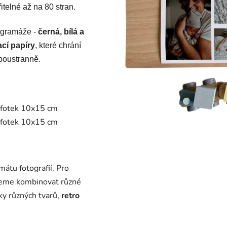
ířitelné až na 80 stran.
í gramáže
-
černá, bílá a
cí papíry
, které chrání
oboustranně.
0 fotek 10x15 cm
0 fotek 10x15 cm
mátu fotografií. Pro
jeme kombinovat různé
tky různých tvarů,
retro