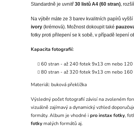
Standardně je uvnitř
30 listů A4 (60 stran)
, rozš
Na výběr máte ze 3 barev kvalitních papírů vyšš
ivory
(krémová). Možnost dokoupit také
pauzova
fotky proti přilepení se k sobě, v případě lepení 
Kapacita fotografií:
60 stran - až 240 fotek 9x13 cm nebo 12
80 stran - až 320 fotek 9x13 cm nebo 16
Materiál: buková překližka
Výsledný počet fotografií závisí na zvoleném for
vizuálně zajímavý a dynamický vzhled doporuču
formáty. Album je vhodné i
pro instax fotky
, fo
fotky
malých formátů aj.