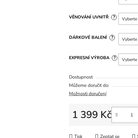
VĚNOVÁNÍ UVNITŘ
?
DÁRKOVÉ BALENÍ
?
EXPRESNÍ VÝROBA
?
Dostupnost
Můžeme doručit do:
Možnosti doručení
1 399 Kč
Měrná cena:
Tisk
Zeptat se