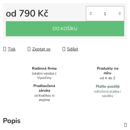
od
790 Kč
Měrná cena:
DO KOŠÍKU
Tisk
Zeptat se
Sdílet
Produkty na
Rodinná firma
míru
lokální výroba z
Vysočiny
od A do Z
Prodloužená
Plaťte později
záruka
odložená platba i
za kvalitou si
splátky
stojíme
Popis