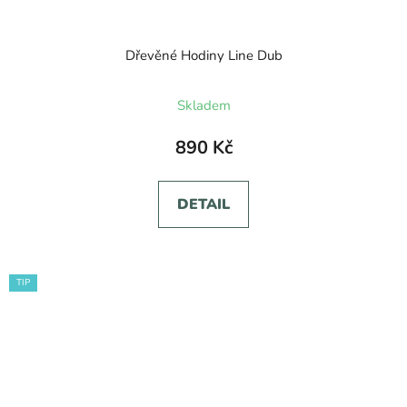
Dřevěné Hodiny Line Dub
Průměrné
Skladem
hodnocení
produktu
890 Kč
je
5,0
DETAIL
z
5
hvězdiček.
TIP