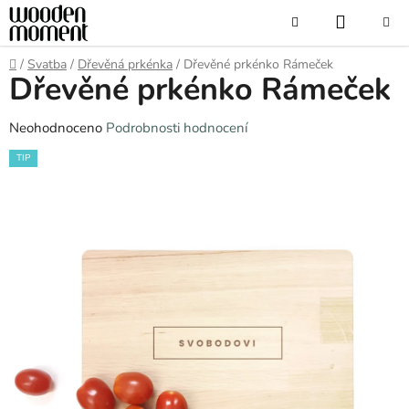
Přejít
NÁKUP
Hledat
na
obsah
KOŠÍK
Domů
/
Svatba
/
Dřevěná prkénka
/
Dřevěné prkénko Rámeček
Dřevěné prkénko Rámeček
Průměrné
Neohodnoceno
Podrobnosti hodnocení
hodnocení
TIP
produktu
je
0,0
z
5
hvězdiček.