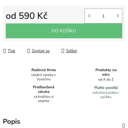
od
590 Kč
Měrná cena:
DO KOŠÍKU
Tisk
Zeptat se
Sdílet
Produkty na
Rodinná firma
míru
lokální výroba z
Vysočiny
od A do Z
Prodloužená
Plaťte později
záruka
odložená platba i
za kvalitou si
splátky
stojíme
Popis