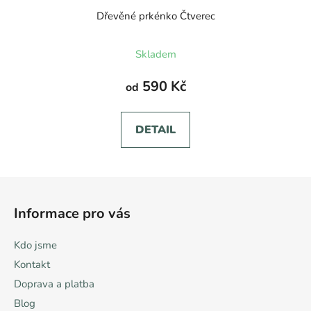
Dřevěné prkénko Čtverec
Skladem
590 Kč
od
DETAIL
Z
á
Informace pro vás
p
a
Kdo jsme
t
Kontakt
í
Doprava a platba
Blog