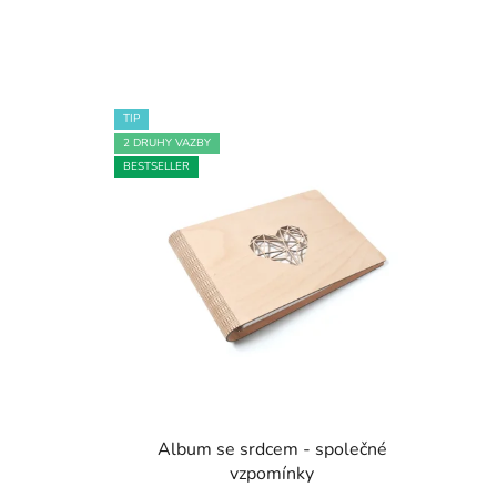
TIP
2 DRUHY VAZBY
BESTSELLER
Album se srdcem - společné
vzpomínky