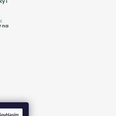
y i
:
y na
Souhlasím