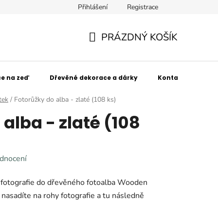
Přihlášení
Registrace
SPOLUpracujte s námi!
Obchodní podmínky
Podmínky 
PRÁZDNÝ KOŠÍK
NÁKUPNÍ
KOŠÍK
e na zeď
Dřevěné dekorace a dárky
Kontakt
Kdo
tek
/
Fotorůžky do alba - zlaté (108 ks)
alba - zlaté (108
dnocení
t fotografie do dřevěného fotoalba Wooden
asadíte na rohy fotografie a tu následně