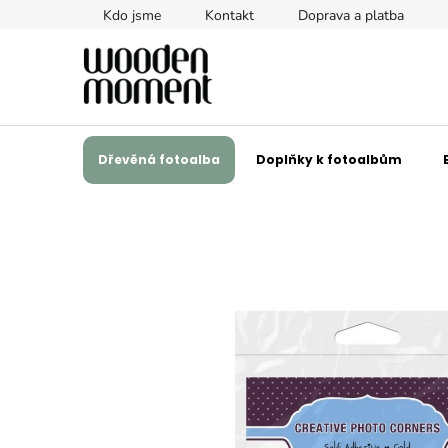
Přejít
Kdo jsme
Kontakt
Doprava a platba
na
obsah
Dřevěná fotoalba
Doplňky k fotoalbům