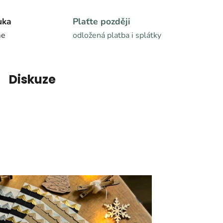
uka
Plaťte později
me
odložená platba i splátky
Diskuze