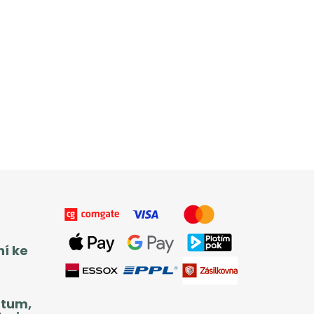
ní ke
atum,