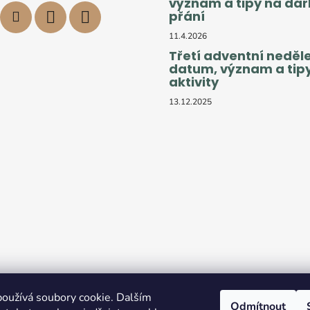
význam a tipy na dárk
přání
11.4.2026
Třetí adventní neděle
datum, význam a tip
aktivity
13.12.2025
oužívá soubory cookie. Dalším
Odmítnout