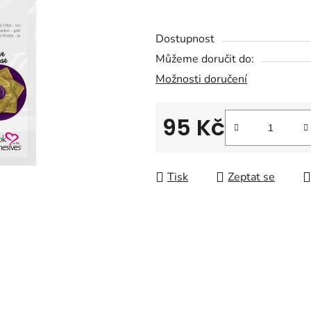
z
5
Dostupnost
hvězdiček.
Můžeme doručit do:
Možnosti doručení
95 Kč
Měrná cena:
Tisk
Zeptat se