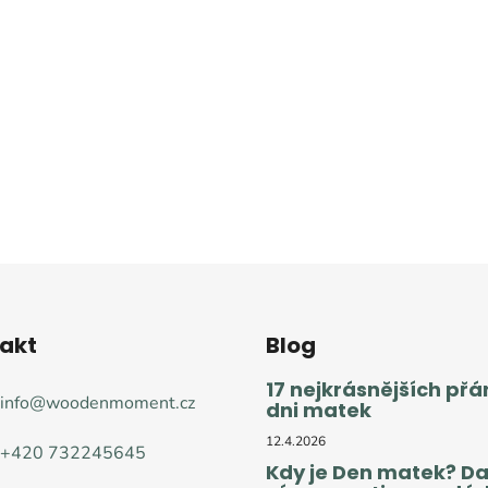
akt
Blog
17 nejkrásnějších přá
info
@
woodenmoment.cz
dni matek
12.4.2026
+420 732245645
Kdy je Den matek? D