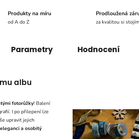
Produkty na míru
Prodloužená zár
od A do Z
za kvalitou si stojí
Parametry
Hodnocení
emu albu
atými fotorůžky
! Balení
fií. I po přilepení lze
e upravit jejich
eleganci a osobitý