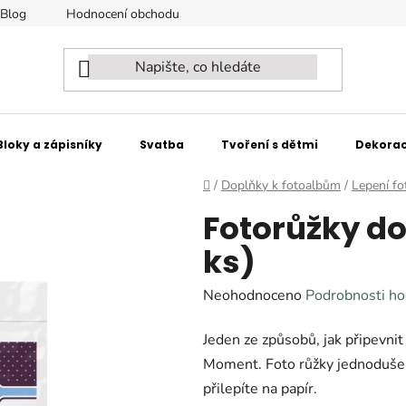
Blog
Hodnocení obchodu
Naši partneři - spolupracujeme
Bloky a zápisníky
Svatba
Tvoření s dětmi
Dekorac
Domů
/
Doplňky k fotoalbům
/
Lepení fo
Fotorůžky do 
ks)
Průměrné
Neohodnoceno
Podrobnosti ho
hodnocení
Jeden ze způsobů, jak připevni
produktu
Moment. Foto růžky jednoduše n
je
přilepíte na papír.
0,0