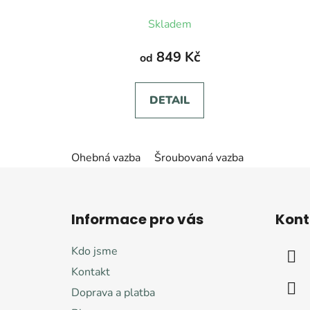
Průměrné
Skladem
hodnocení
produktu
849 Kč
od
je
5,0
DETAIL
z
5
hvězdiček.
Ohebná vazba
Šroubovaná vazba
Z
á
Informace pro vás
Kont
p
a
Kdo jsme
t
Kontakt
í
Doprava a platba