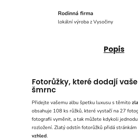
Rodinná firma
lokální výroba z Vysočiny
Popis
Fotorůžky, které dodají vaš
šmrnc
Přidejte vašemu albu špetku luxusu s těmito
zl
obsahuje 108 ks růžků, které vystačí na 27 fotogra
fotografii vyměnit, a tak
můžete kdykoli jednoduš
rozložení. Zlatý odstín fotorůžků přidá stránkám
vzhled
.