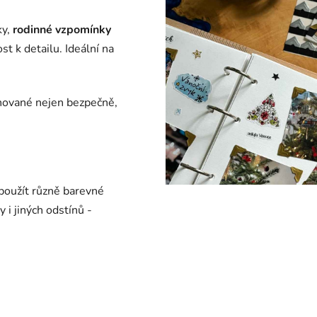
ky,
rodinné vzpomínky
ost k detailu.
Ideální na
chované nejen bezpečně,
použít různě barevné
 i jiných odstínů -