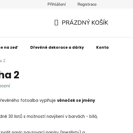
Přihlášení
Registrace
SPOLUpracujte s námi!
Obchodní podmínky
Podmínky 
PRÁZDNÝ KOŠÍK
NÁKUPNÍ
KOŠÍK
e na zeď
Dřevěné dekorace a dárky
Kontakt
Kdo
a 2
ha 2
ocení
dřevěného fotoalba vyplňuje
věneček se jmény
dně 30 listů s možností navýšení v barvách - bílá,
zvolit navíc pauzovací papíry (mezilisty) a