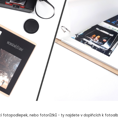
fotopodlepek, nebo fotorůžků - ty najdete v doplňcích k fotoalbům