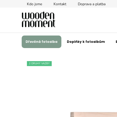
Přejít
Kdo jsme
Kontakt
Doprava a platba
na
obsah
Dřevěná fotoalba
Doplňky k fotoalbům
2 DRUHY VAZBY