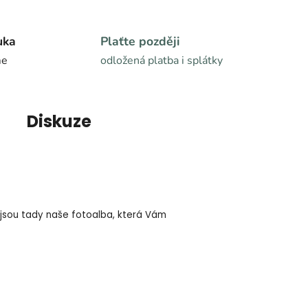
uka
Plaťte později
me
odložená platba i splátky
Diskuze
o jsou tady naše fotoalba, která Vám