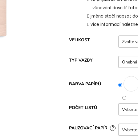
5
věnování dovnitř foto
hvězdiček.
jména stačí napsat d
více informací nalezne
VELIKOST
TYP VAZBY
BARVA PAPÍRŮ
POČET LISTŮ
PAUZOVACÍ PAPÍR
?