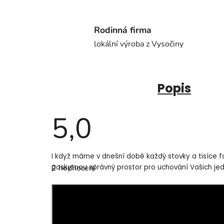
Rodinná firma
lokální výroba z Vysočiny
Popis
5,0
Průměrné
I když máme v dnešní době každý stovky a tisíce fo
hodnocení
2 hodnocení
poskytnou správný prostor pro uchování Vašich je
produktu
je
5,0
z
5
hvězdiček.