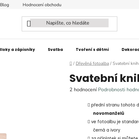
Blog
Hodnocení obchodu
Naši partneři - spolupracujeme
Bloky a zápisníky
Svatba
Tvoření s dětmi
Dekorac
Domů
/
Dřevěná fotoalba
/
Svatební knih
Svatební kni
Průměrné
2 hodnocení
Podrobnosti hodn
hodnocení
přední stranu tohoto 
produktu
novomanželů
je
ve fotoalbu je standar
5,0
černá a ivory
z
za příplatek si můžete 