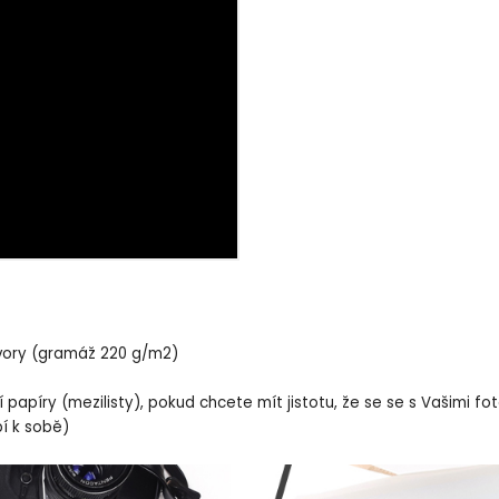
 ivory (gramáž 220 g/m2)
í papíry (mezilisty), pokud chcete mít jistotu, že se se s Vašimi f
pí k sobě)