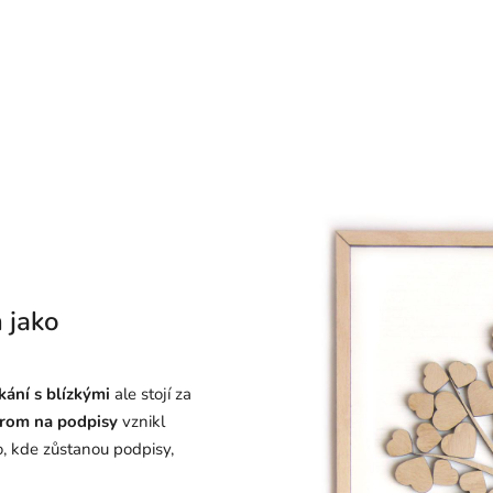
 jako
kání s blízkými
ale stojí za
trom na podpisy
vznikl
o, kde zůstanou podpisy,