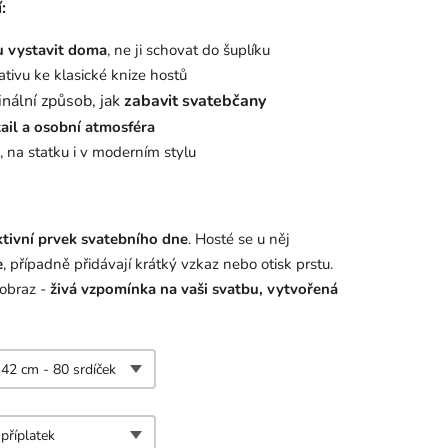
:
 vystavit doma
, ne ji schovat do šuplíku
nativu ke klasické knize hostů
ginální způsob, jak
zabavit svatebčany
ail a osobní atmosféra
, na statku i v moderním stylu
ktivní prvek svatebního dne
. Hosté se u něj
e
, případně přidávají krátký vzkaz nebo otisk prstu.
obraz -
živá vzpomínka na vaši svatbu, vytvořená