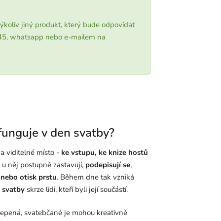
ýkoliv jiný produkt, který bude odpovídat
 645, whatsapp nebo e-mailem na
funguje v den svatby?
 viditelné místo -
ke vstupu, ke knize hostů
e u něj postupně zastavují,
podepisují se
,
 nebo otisk prstu
. Během dne tak vzniká
í svatby
skrze lidi, kteří byli její součástí.
pená, svatebčané je mohou kreativně