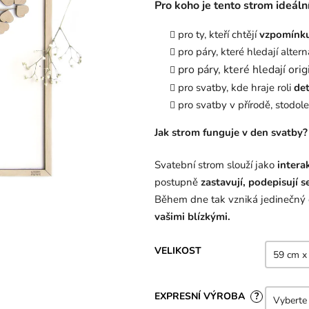
Pro koho je tento strom ideální
hvězdiček.
pro ty, kteří chtějí
vzpomínku
pro páry, které hledají alter
pro páry, které hledají ori
pro svatby, kde hraje roli
det
pro svatby v přírodě, stodole
Jak strom funguje v den svatby?
Svatební strom slouží jako
intera
postupně
zastavují, podepisují s
Během dne tak vzniká jedinečný 
vašimi blízkými.
VELIKOST
EXPRESNÍ VÝROBA
?