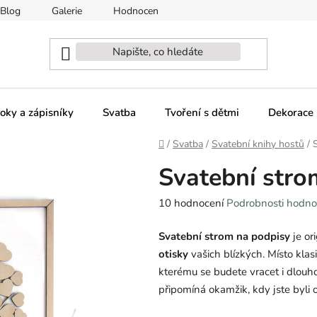
Blog
Galerie
Hodnocení obchodu
Naši partneři - sp
oky a zápisníky
Svatba
Tvoření s dětmi
Dekorace 
Domů
/
Svatba
/
Svatební knihy hostů
/
Svatební stro
Průměrné
10 hodnocení
Podrobnosti hodno
hodnocení
Svatební strom na podpisy
je or
produktu
otisky
vašich blízkých.
Místo klas
je
kterému se budete vracet i dlouh
5,0
připomíná okamžik, kdy jste byli 
z
5