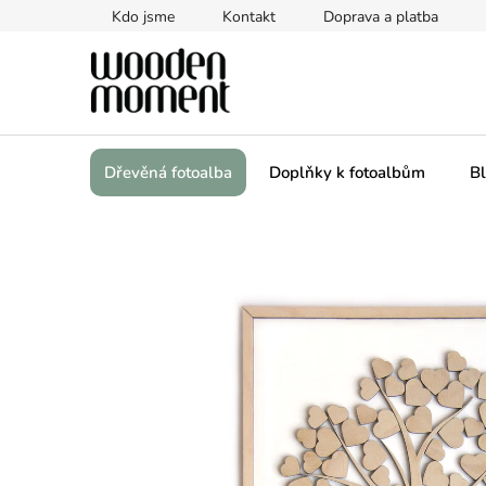
Přejít
Kdo jsme
Kontakt
Doprava a platba
na
obsah
Dřevěná fotoalba
Doplňky k fotoalbům
Bl