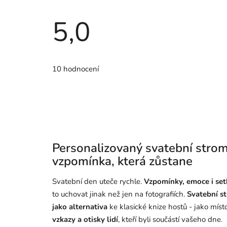
5,0
Průměrné
hodnocení
10 hodnocení
produktu
je
5,0
z
5
hvězdiček.
Personalizovaný svatební strom
vzpomínka, která zůstane
Svatební den uteče rychle.
Vzpomínky, emoce i set
to uchovat jinak než jen na fotografiích.
Svatební s
jako alternativa
ke klasické knize hostů - jako míst
vzkazy a otisky lidí
, kteří byli součástí vašeho dne.