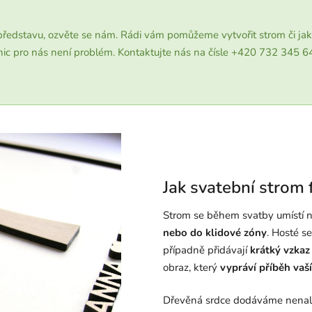
 představu, ozvěte se nám. Rádi vám pomůžeme vytvořit strom či jak
nic pro nás není problém. Kontaktujte nás na čísle +420 732 345
Jak svatební strom 
Strom se během svatby umístí na
nebo do klidové zóny
. Hosté s
případně přidávají
krátký vzkaz
obraz, který
vypráví příběh vaš
Dřevěná srdce dodáváme nenale