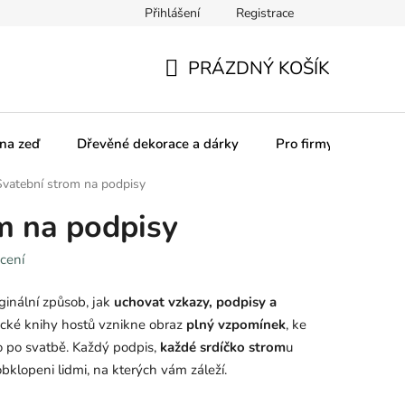
Přihlášení
Registrace
olupracujeme
Pro firmy
Obchodní podmínky
Podmínky
PRÁZDNÝ KOŠÍK
NÁKUPNÍ
KOŠÍK
na zeď
Dřevěné dekorace a dárky
Pro firmy
Svatební strom na podpisy
m na podpisy
cení
iginální způsob, jak
uchovat vzkazy, podpisy a
ické knihy hostů vznikne obraz
plný vzpomínek
, ke
o po svatbě. Každý podpis,
každé srdíčko strom
u
obklopeni lidmi, na kterých vám záleží.