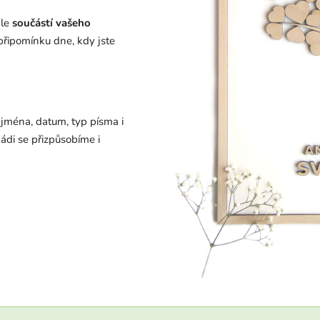
ale
součástí vašeho
 připomínku dne, kdy jste
jména, datum, typ písma i
Rádi se přizpůsobíme i