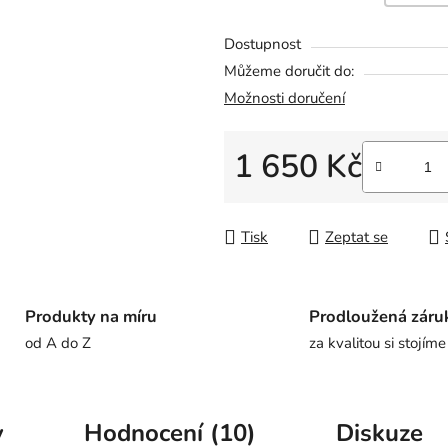
Dostupnost
Můžeme doručit do:
Možnosti doručení
1 650 Kč
Měrná cena:
Tisk
Zeptat se
Produkty na míru
Prodloužená záru
od A do Z
za kvalitou si stojíme
y
Hodnocení (10)
Diskuze