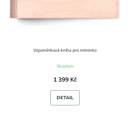
Vzpomínková kniha pro miminko
Průměrné
Skladem
hodnocení
produktu
1 399 Kč
je
5,0
DETAIL
z
5
hvězdiček.