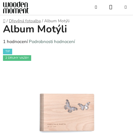
Přejít
NÁKUP
Hledat
na
obsah
KOŠÍK
Domů
/
Dřevěná fotoalba
/
Album Motýli
Album Motýli
Průměrné
1 hodnocení
Podrobnosti hodnocení
hodnocení
TIP
produktu
2 DRUHY VAZBY
je
5,0
z
5
hvězdiček.