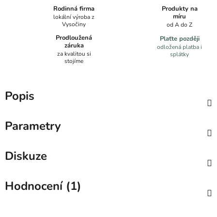
Produkty na
Rodinná firma
míru
lokální výroba z
Vysočiny
od A do Z
Prodloužená
Plaťte později
záruka
odložená platba i
za kvalitou si
splátky
stojíme
Popis
Parametry
Diskuze
Hodnocení (1)