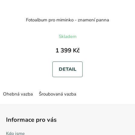
Fotoalbum pro miminko - znamení panna
Skladem
1 399 Kč
DETAIL
Ohebná vazba
Šroubovaná vazba
Z
á
Informace pro vás
p
a
Kdo jsme