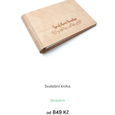
Svatební kniha
Průměrné
Skladem
hodnocení
produktu
849 Kč
od