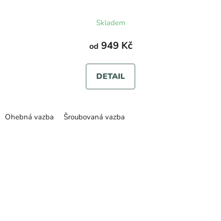
Průměrné
Skladem
hodnocení
produktu
949 Kč
od
je
5,0
DETAIL
z
5
hvězdiček.
Ohebná vazba
Šroubovaná vazba