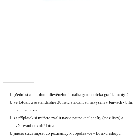
přední stranu tohoto dřevěného fotoalba geometrická grafika motýlů
ve fotoalbu je standardně 30 listů s možností navýšení v barvách - bílá,
černá a ivory
za příplatek si můžete zvolit navíc pauzovací papíry (mezilisty) a
věnování dovnitř fotoalba
jméno stačí napsat do poznámky k objednávce v košíku eshopu