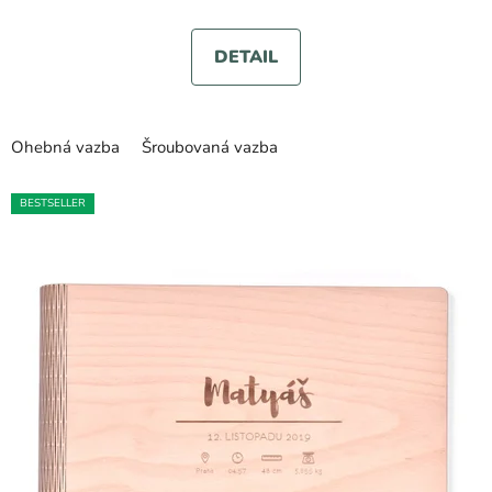
je
5,0
DETAIL
z
5
hvězdiček.
Ohebná vazba
Šroubovaná vazba
BESTSELLER