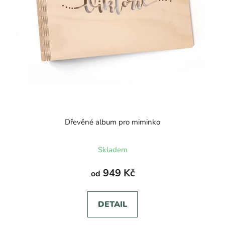
Dřevěné album pro miminko
Průměrné
Skladem
hodnocení
produktu
949 Kč
od
je
5,0
DETAIL
z
5