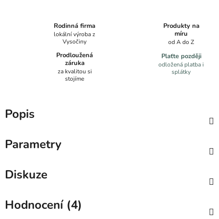
Produkty na
Rodinná firma
míru
lokální výroba z
Vysočiny
od A do Z
Prodloužená
Plaťte později
záruka
odložená platba i
za kvalitou si
splátky
stojíme
Popis
Parametry
Diskuze
Hodnocení (4)