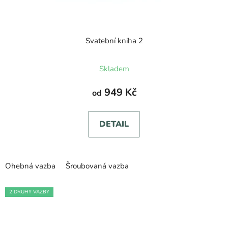
Svatební kniha 2
Průměrné
Skladem
hodnocení
produktu
949 Kč
od
je
5,0
DETAIL
z
5
hvězdiček.
Ohebná vazba
Šroubovaná vazba
2 DRUHY VAZBY