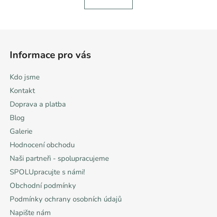
5
hvězdiček.
Z
á
Informace pro vás
p
a
Kdo jsme
t
Kontakt
í
Doprava a platba
Blog
Galerie
Hodnocení obchodu
Naši partneři - spolupracujeme
SPOLUpracujte s námi!
Obchodní podmínky
Podmínky ochrany osobních údajů
Napište nám