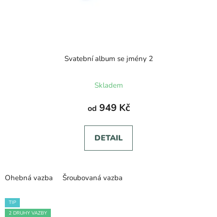
Svatební album se jmény 2
Průměrné
Skladem
hodnocení
produktu
949 Kč
od
je
5,0
DETAIL
z
5
hvězdiček.
Ohebná vazba
Šroubovaná vazba
TIP
2 DRUHY VAZBY