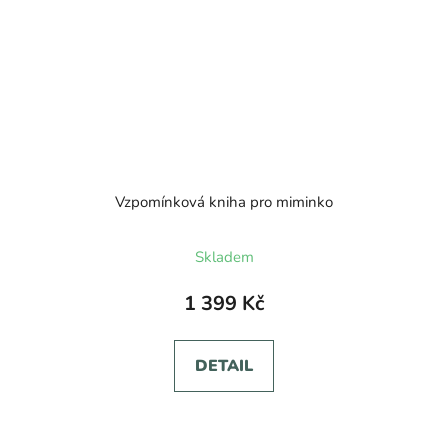
Vzpomínková kniha pro miminko
Průměrné
Skladem
hodnocení
produktu
1 399 Kč
je
5,0
DETAIL
z
5
hvězdiček.