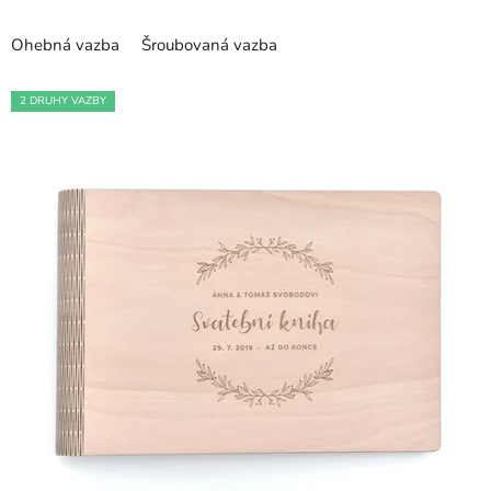
hvězdiček.
Ohebná vazba
Šroubovaná vazba
2 DRUHY VAZBY