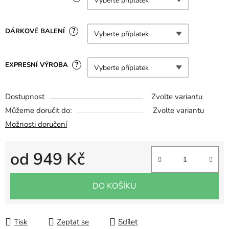
?
DÁRKOVÉ BALENÍ
?
EXPRESNÍ VÝROBA
Dostupnost
Zvolte variantu
Můžeme doručit do:
Zvolte variantu
Možnosti doručení
od
949 Kč
Měrná cena:
DO KOŠÍKU
Tisk
Zeptat se
Sdílet