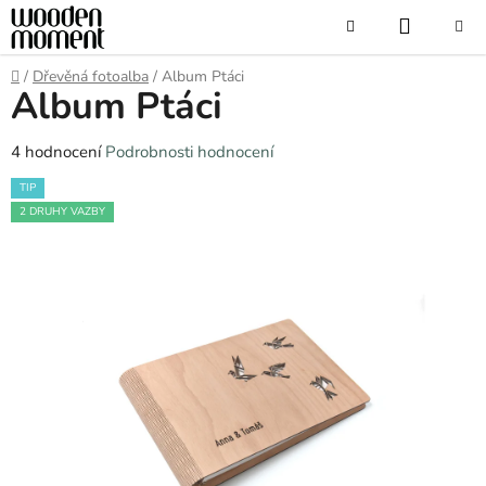
Přejít
NÁKUP
Hledat
na
obsah
KOŠÍK
Domů
/
Dřevěná fotoalba
/
Album Ptáci
Album Ptáci
Průměrné
4 hodnocení
Podrobnosti hodnocení
hodnocení
TIP
produktu
2 DRUHY VAZBY
je
5,0
z
5
hvězdiček.