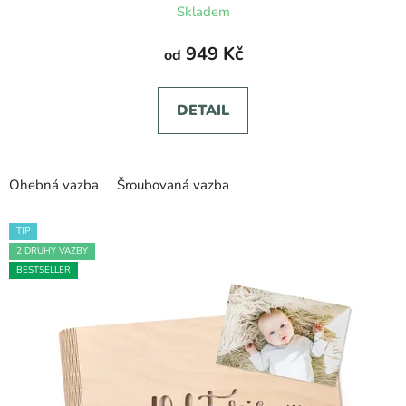
Skladem
hodnocení
produktu
949 Kč
od
je
5,0
DETAIL
z
5
hvězdiček.
Ohebná vazba
Šroubovaná vazba
TIP
2 DRUHY VAZBY
BESTSELLER