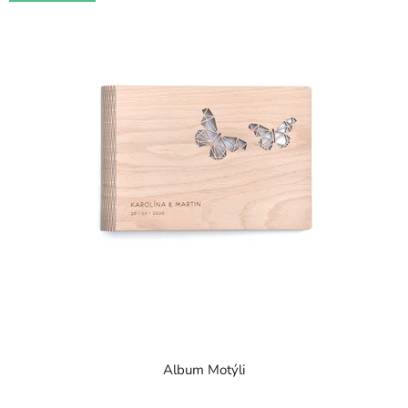
Album Motýli
Průměrné