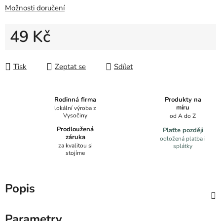
Možnosti doručení
49 Kč
Měrná cena:
Tisk
Zeptat se
Sdílet
Produkty na
Rodinná firma
míru
lokální výroba z
Vysočiny
od A do Z
Prodloužená
Plaťte později
záruka
odložená platba i
za kvalitou si
splátky
stojíme
Popis
Parametry