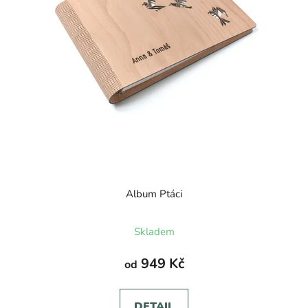
Album Ptáci
Průměrné
Skladem
hodnocení
produktu
949 Kč
od
je
5,0
DETAIL
z