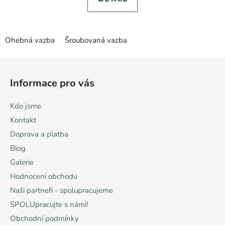
5
hvězdiček.
Ohebná vazba
Šroubovaná vazba
Z
á
Informace pro vás
p
a
Kdo jsme
t
Kontakt
í
Doprava a platba
Blog
Galerie
Hodnocení obchodu
Naši partneři - spolupracujeme
SPOLUpracujte s námi!
Obchodní podmínky