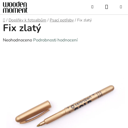
Přejít
NÁKUP
Hledat
na
obsah
KOŠÍK
Domů
/
Doplňky k fotoalbům
/
Psací potřeby
/
Fix zlatý
Fix zlatý
Průměrné
Neohodnoceno
Podrobnosti hodnocení
hodnocení
produktu
je
0,0
z
5
hvězdiček.