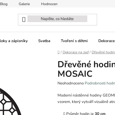
Blog
Galerie
Hodnocení obchodu
Naši partneři - sp
loky a zápisníky
Svatba
Tvoření s dětmi
Dekorace
Domů
/
Dekorace na zeď
/
Dřevěné hodin
Dřevěné hod
MOSAIC
Průměrné
Neohodnoceno
Podrobnosti hod
hodnocení
Moderní nástěnné hodiny GEO
produktu
vzorem, který vytváří vizuálně atrak
je
0,0
Průměr hodin je
30 cm