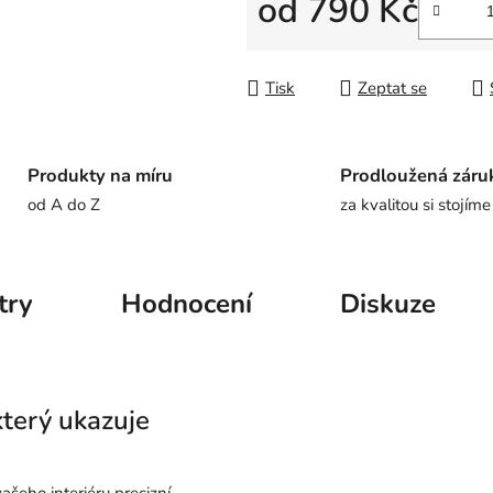
od
790 Kč
Měrná cena:
Tisk
Zeptat se
Produkty na míru
Prodloužená záru
od A do Z
za kvalitou si stojíme
try
Hodnocení
Diskuze
terý ukazuje