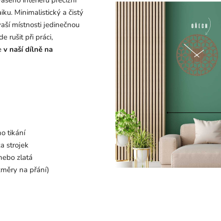
eho interiéru precizní
ku. Minimalistický a čistý
vaší místnosti jedinečnou
e rušit při práci,
me
v naší dílně na
o tikání
a strojek
nebo zlatá
změry na přání)