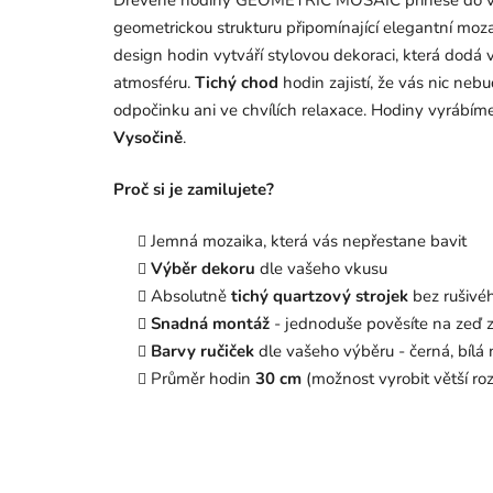
Dřevěné hodiny GEOMETRIC MOSAIC přinese do vaš
geometrickou strukturu připomínající elegantní mozai
design hodin vytváří stylovou dekoraci, která dodá 
atmosféru.
Tichý chod
hodin zajistí, že vás nic nebud
odpočinku ani ve chvílích relaxace. Hodiny vyrábí
Vysočině
.
Proč si je zamilujete?
Jemná mozaika, která vás nepřestane bavit
Výběr dekoru
dle vašeho vkusu
Absolutně
tichý quartzový strojek
bez rušivéh
Snadná montáž
- jednoduše pověsíte na zeď z
Barvy ručiček
dle vašeho výběru - černá, bílá 
Průměr hodin
30 cm
(možnost vyrobit větší ro