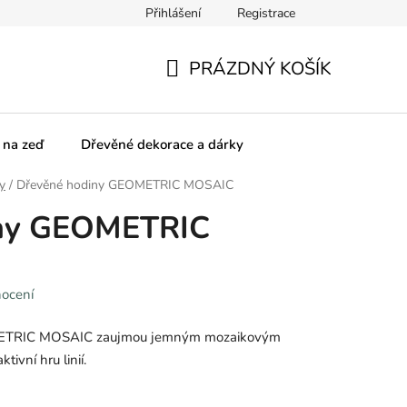
Přihlášení
Registrace
olupracujeme
SPOLUpracujte s námi!
Obchodní podmínky
PRÁZDNÝ KOŠÍK
NÁKUPNÍ
KOŠÍK
 na zeď
Dřevěné dekorace a dárky
y
/
Dřevěné hodiny GEOMETRIC MOSAIC
iny GEOMETRIC
nocení
METRIC MOSAIC zaujmou jemným mozaikovým
tivní hru linií.