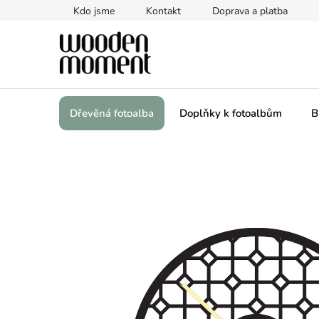
Přejít
Kdo jsme
Kontakt
Doprava a platba
na
obsah
Dřevěná fotoalba
Doplňky k fotoalbům
B