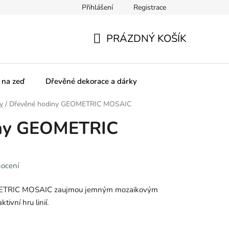
Přihlášení
Registrace
olupracujeme
SPOLUpracujte s námi!
Obchodní podmínky
PRÁZDNÝ KOŠÍK
NÁKUPNÍ
KOŠÍK
 na zeď
Dřevěné dekorace a dárky
y
/
Dřevěné hodiny GEOMETRIC MOSAIC
iny GEOMETRIC
nocení
METRIC MOSAIC zaujmou jemným mozaikovým
tivní hru linií.