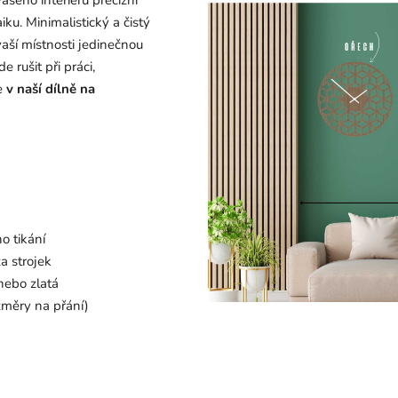
eho interiéru precizní
ku. Minimalistický a čistý
vaší místnosti jedinečnou
e rušit při práci,
me
v naší dílně na
o tikání
a strojek
nebo zlatá
změry na přání)