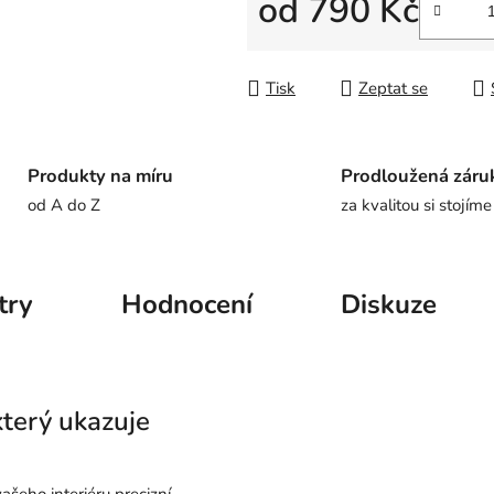
od
790 Kč
Měrná cena:
Tisk
Zeptat se
Produkty na míru
Prodloužená záru
od A do Z
za kvalitou si stojíme
try
Hodnocení
Diskuze
terý ukazuje