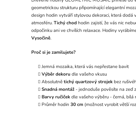
Dřevěné hodiny GEOMETRIC MOSAIC přinese do vaš
geometrickou strukturu připomínající elegantní mozai
design hodin vytváří stylovou dekoraci, která dodá 
atmosféru.
Tichý chod
hodin zajistí, že vás nic nebud
odpočinku ani ve chvílích relaxace. Hodiny vyrábí
Vysočině
.
Proč si je zamilujete?
Jemná mozaika, která vás nepřestane bavit
Výběr dekoru
dle vašeho vkusu
Absolutně
tichý quartzový strojek
bez rušivéh
Snadná montáž
- jednoduše pověsíte na zeď z
Barvy ručiček
dle vašeho výběru - černá, bílá 
Průměr hodin
30 cm
(možnost vyrobit větší ro