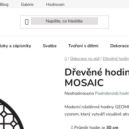
Blog
Galerie
Hodnocení obchodu
Naši partneři - sp
loky a zápisníky
Svatba
Tvoření s dětmi
Dekorace
Domů
/
Dekorace na zeď
/
Dřevěné hodin
Dřevěné hod
MOSAIC
Průměrné
Neohodnoceno
Podrobnosti hod
hodnocení
Moderní nástěnné hodiny GEO
produktu
vzorem, který vytváří vizuálně atrak
je
0,0
Průměr hodin je
30 cm