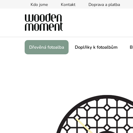
Přejít
Kdo jsme
Kontakt
Doprava a platba
na
obsah
Dřevěná fotoalba
Doplňky k fotoalbům
B