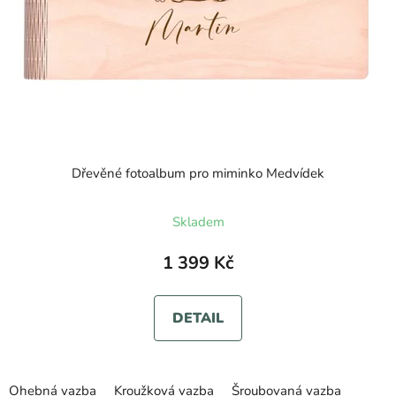
Dřevěné fotoalbum pro miminko Medvídek
Průměrné
Skladem
hodnocení
produktu
1 399 Kč
je
5,0
DETAIL
z
5
hvězdiček.
Ohebná vazba
Kroužková vazba
Šroubovaná vazba