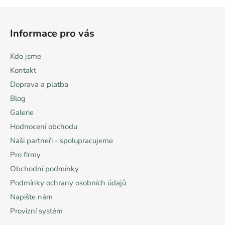
Z
á
Informace pro vás
p
a
Kdo jsme
t
Kontakt
í
Doprava a platba
Blog
Galerie
Hodnocení obchodu
Naši partneři - spolupracujeme
Pro firmy
Obchodní podmínky
Podmínky ochrany osobních údajů
Napište nám
Provizní systém