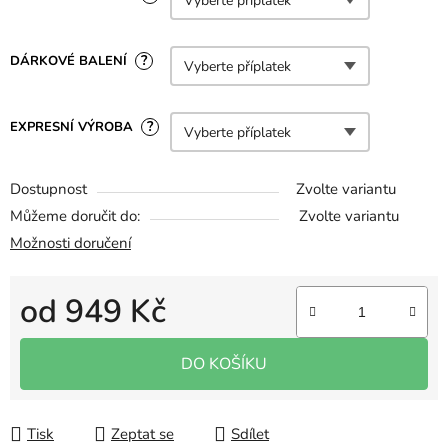
?
DÁRKOVÉ BALENÍ
?
EXPRESNÍ VÝROBA
Dostupnost
Zvolte variantu
Můžeme doručit do:
Zvolte variantu
Možnosti doručení
od
949 Kč
Měrná cena:
DO KOŠÍKU
Tisk
Zeptat se
Sdílet