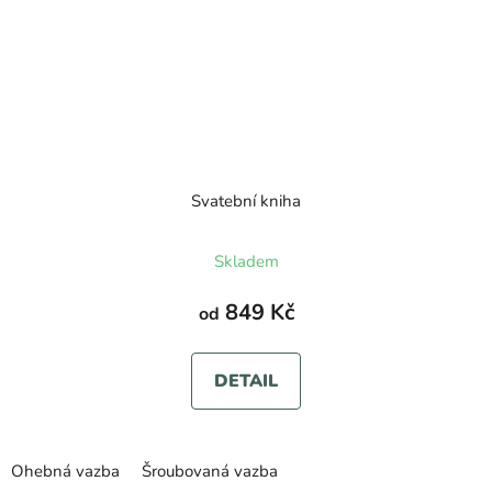
Svatební kniha
Průměrné
Skladem
hodnocení
produktu
849 Kč
od
je
5,0
DETAIL
z
5
hvězdiček.
Ohebná vazba
Šroubovaná vazba