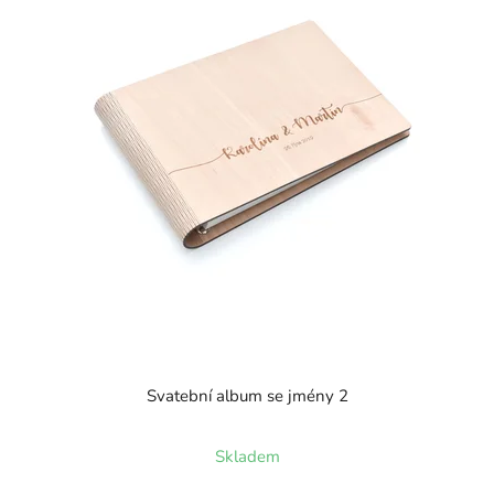
Svatební album se jmény 2
Průměrné
Skladem
hodnocení
produktu