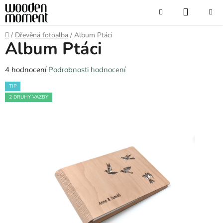
Přejít
NÁKUP
Hledat
na
obsah
KOŠÍK
Domů
/
Dřevěná fotoalba
/
Album Ptáci
Album Ptáci
Průměrné
4 hodnocení
Podrobnosti hodnocení
hodnocení
TIP
produktu
2 DRUHY VAZBY
je
5,0
z
5
hvězdiček.