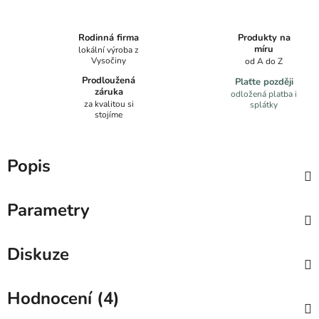
Produkty na
Rodinná firma
míru
lokální výroba z
Vysočiny
od A do Z
Prodloužená
Plaťte později
záruka
odložená platba i
za kvalitou si
splátky
stojíme
Popis
Parametry
Diskuze
Hodnocení (4)