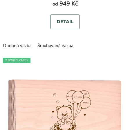
949 Kč
od
je
5,0
DETAIL
z
5
hvězdiček.
Ohebná vazba
Šroubovaná vazba
2 DRUHY VAZBY