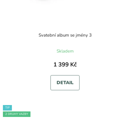
Svatební album se jmény 3
Průměrné
Skladem
hodnocení
produktu
1 399 Kč
je
5,0
DETAIL
z
5
hvězdiček.
TIP
2 DRUHY VAZBY